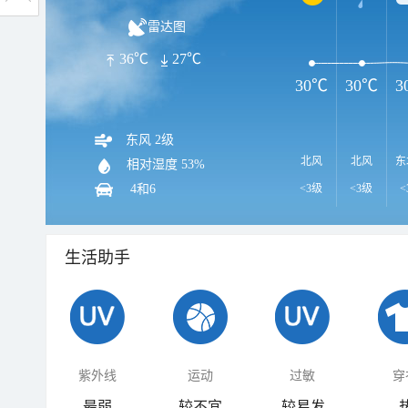
雷达图
36℃
27℃
30℃
30℃
3
东风 2级
北风
北风
东
相对湿度
53%
4和6
<3级
<3级
<
生活助手
紫外线
运动
过敏
穿
最弱
较不宜
较易发