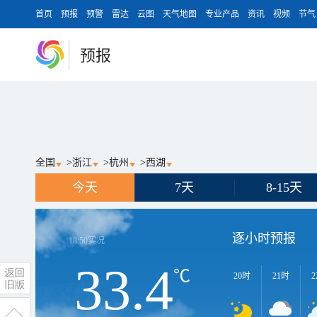
首页
预报
预警
雷达
云图
天气地图
专业产品
资讯
视频
节气
预报
全国
>
浙江
>
杭州
>
西湖
今天
7天
8-15天
逐小时预报
18:50
实况
33.4
℃
20时
21时
2