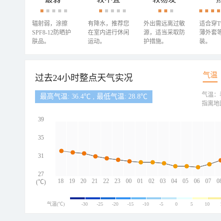
辐射弱，涂擦
有降水，推荐您
外出需远离过敏
适合穿
SPF8-12防晒护
在室内进行休闲
源，适当采取防
薄外套
肤品。
运动。
护措施。
装。
气温
过去24小时整点天气实况
气温：
最高气温: 36.4℃ , 最低气温: 28.8℃
指离地
39
35
31
27
18
19
20
21
22
23
00
01
02
03
04
05
06
07
0
(℃)
气温(℃)
-30
-25
-20
-15
-10
-5
0
5
10