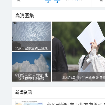
高清图集
北京天空现鱼鳞云景观
今日份天空“显眼包” 北
北京气温创今年来新高 焖蒸
京浓积云强势抢镜
新闻资讯