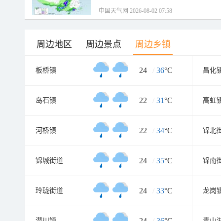
中国天气网 2026-08-02 07:58
周边地区
周边景点
周边乡镇
24
/
36
°C
板桥镇
昌化
22
/
31
°C
岛石镇
高虹
22
/
34
°C
河桥镇
锦北
24
/
35
°C
锦城街道
锦南
24
/
33
°C
玲珑街道
龙岗
24
/
36
°C
潜川镇
青山