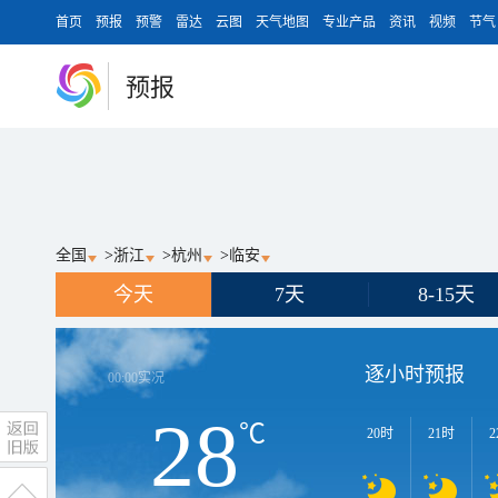
首页
预报
预警
雷达
云图
天气地图
专业产品
资讯
视频
节气
预报
全国
>
浙江
>
杭州
>
临安
今天
7天
8-15天
逐小时预报
00:00
实况
28
℃
20时
21时
2