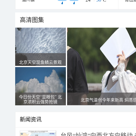
高清图集
北京天空现鱼鳞云景观
今日份天空“显眼包” 北
北京气温创今年来新高 焖蒸
京浓积云强势抢镜
新闻资讯
台风“灿鸿”向西北方向移动