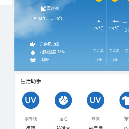
雷达图
34℃
26℃
29℃
29℃
2
东南风 2级
东北风
东北风
东
相对湿度
78%
4和6
<3级
<3级
<
生活助手
紫外线
运动
过敏
穿
很强
较适宜
较易发
炎