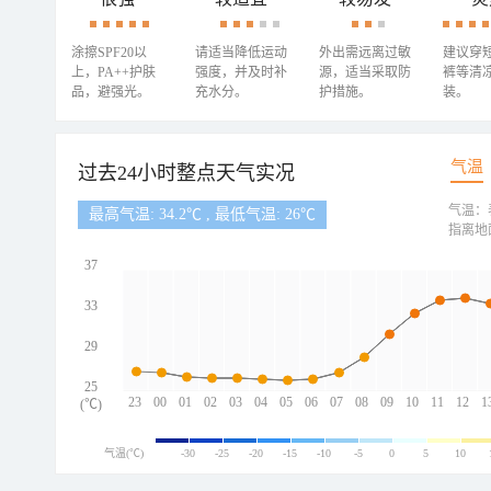
涂擦SPF20以
请适当降低运动
外出需远离过敏
建议穿
上，PA++护肤
强度，并及时补
源，适当采取防
裤等清
品，避强光。
充水分。
护措施。
装。
气温
过去24小时整点天气实况
气温：
最高气温: 34.2℃ , 最低气温: 26℃
指离地
37
33
29
25
23
00
01
02
03
04
05
06
07
08
09
10
11
12
1
(℃)
气温(℃)
-30
-25
-20
-15
-10
-5
0
5
10