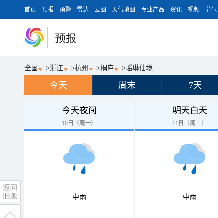
首页
预报
预警
雷达
云图
天气地图
专业产品
资讯
视频
节气
预报
全国
>
浙江
>
杭州
>
桐庐
>
瑶琳仙境
今天
周末
7天
今天夜间
明天白天
10日（周一）
11日（周二）
中雨
中雨