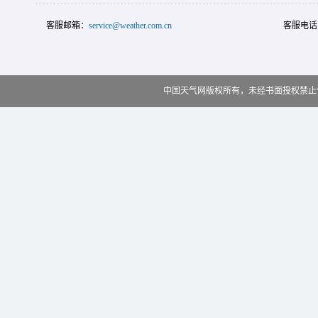
客服邮箱：
service@weather.com.cn
客服电话
中国天气网版权所有，未经书面授权禁止使用 