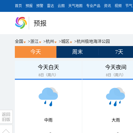
首页
预报
预警
雷达
云图
天气地图
专业产品
资讯
视频
节气
预报
全国
>
浙江
>
杭州
>
城区
>
杭州极地海洋公园
今天
周末
7天
今天白天
今天夜间
8日（周六）
8日（周六）
中雨
大雨