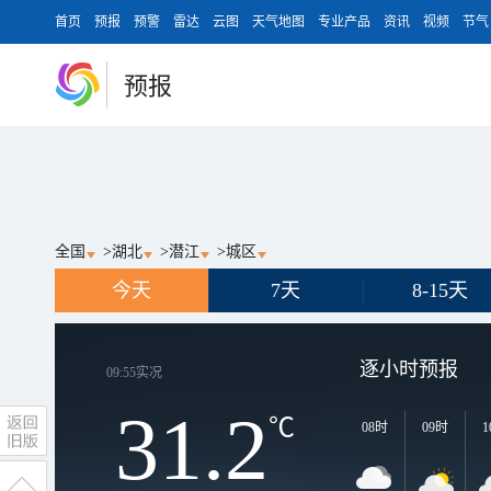
首页
预报
预警
雷达
云图
天气地图
专业产品
资讯
视频
节气
预报
全国
>
湖北
>
潜江
>
城区
今天
7天
8-15天
逐小时预报
09:55
实况
31.2
℃
08时
09时
1