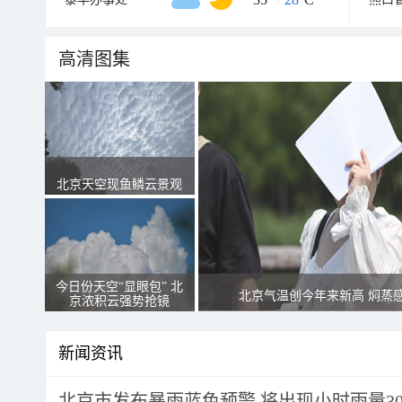
高清图集
北京天空现鱼鳞云景观
今日份天空“显眼包” 北
北京气温创今年来新高 焖蒸
京浓积云强势抢镜
新闻资讯
北京市发布暴雨蓝色预警 将出现小时雨量30毫