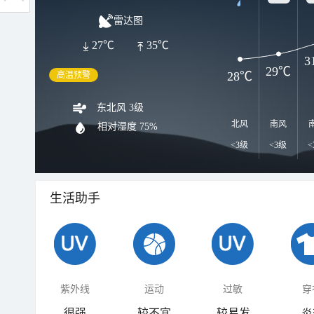
雷达图
27℃
35℃
3
29℃
28℃
高温预警
东北风 3级
北风
南风
相对湿度
75%
<3级
<3级
<
生活助手
紫外线
运动
过敏
穿
很强
较不宜
较易发
炎