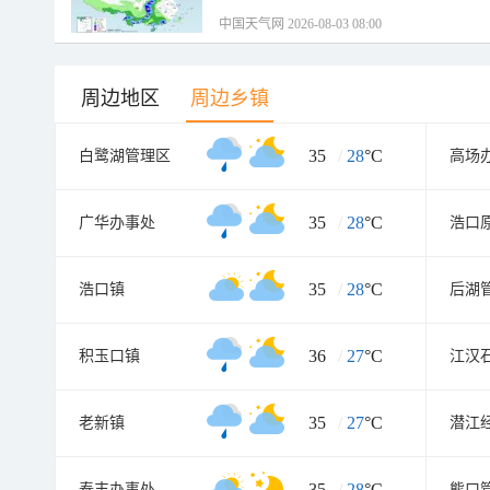
中国天气网 2026-08-03 08:00
周边地区
周边乡镇
35
/
28
°C
白鹭湖管理区
高场
35
/
28
°C
广华办事处
浩口
35
/
28
°C
浩口镇
后湖
36
/
27
°C
积玉口镇
江汉
35
/
27
°C
老新镇
潜江
35
/
28
°C
泰丰办事处
熊口