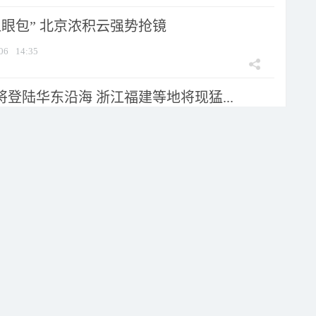
显眼包” 北京浓积云强势抢镜
06
14:35
将登陆华东沿海 浙江福建等地将现猛...
06
14:25
台风白海豚影响我国已成定局 即将进入...
06
11:30
较强局地有暴雨并伴强对流 明天降雨减...
06
11:15
 邂逅一场大自然的顶级配色