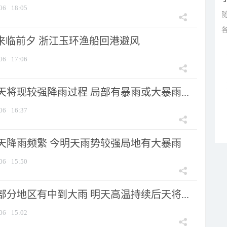
06
18:05
”来临前夕 浙江玉环渔船回港避风
06
17:06
将现较强降雨过程 局部有暴雨或大暴雨...
06
16:37
天降雨频繁 今明天雨势较强局地有大暴雨
06
15:50
分地区有中到大雨 明天高温持续后天将...
06
15:02