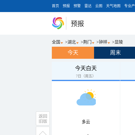
首页
预报
预警
雷达
云图
天气地图
专业产
预报
全国
>
湖北
>
荆门
>
钟祥
>
显陵
今天
周末
今天白天
7日（周五）
多云