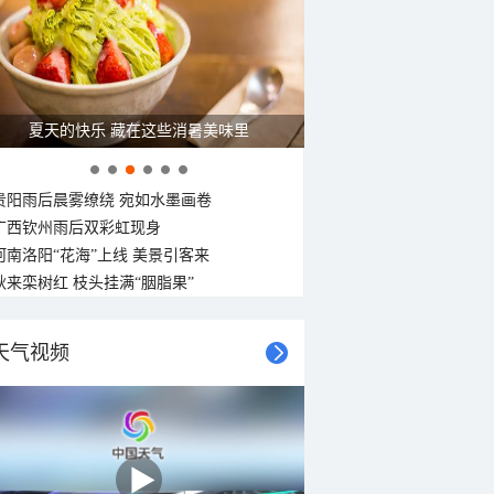
30°C
29°C
29°C
28°C
28°C
28°C
28°C
27°C
西南风
西风
北风
北风
北风
北风
北风
北风
<3级
<3级
<3级
<3级
3-4级
<3级
<3级
<3级
夏天的快乐 藏在这些消暑美味里
贵阳雨后晨雾缭绕 宛如水墨画卷
广西钦州雨后双彩虹现身
河南洛阳“花海”上线 美景引客来
秋来栾树红 枝头挂满“胭脂果”
天气视频