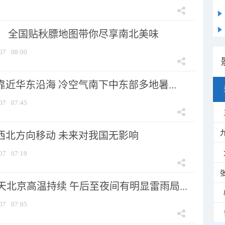
节！ 全国贴秋膘地图带你尽享南北美味
07
08:00
靠近华东沿海 冷空气南下中东部多地暑...
07
07:45
向西北方向移动 未来对我国无影响
07
07:19
北京高温持续 午后至夜间有明显雷雨局...
07
07:05