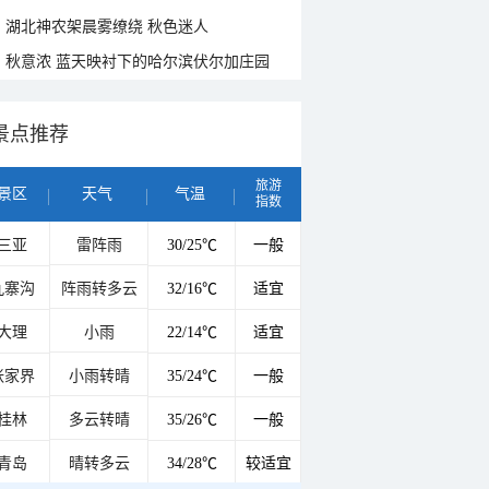
湖北神农架晨雾缭绕 秋色迷人
秋意浓 蓝天映衬下的哈尔滨伏尔加庄园
景点推荐
旅游
景区
天气
气温
指数
三亚
雷阵雨
30/25℃
一般
九寨沟
阵雨转多云
32/16℃
适宜
大理
小雨
22/14℃
适宜
张家界
小雨转晴
35/24℃
一般
桂林
多云转晴
35/26℃
一般
青岛
晴转多云
34/28℃
较适宜