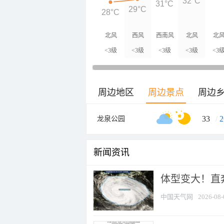
32°C
31°C
29°C
28°C
北风
西风
西南风
北风
北
<3级
<3级
<3级
<3级
<3
周边地区
周边景点
周边
33
/
2
龙泉公园
新闻资讯
体型变大！直奔
中国天气网
2026-08-