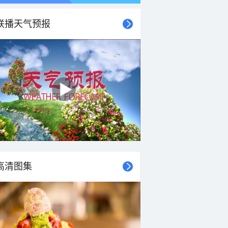
联播天气预报
21时
22时
23时
00时
01时
02时
03时
04时
高清图集