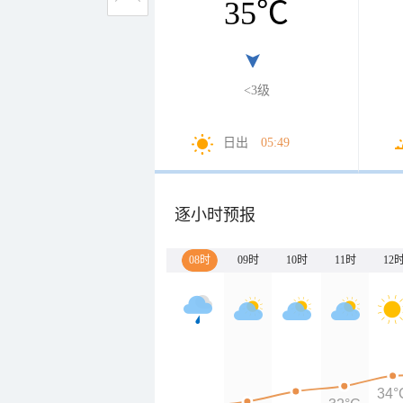
35
℃
<3级
日出
05:49
逐小时预报
08时
09时
10时
11时
12
34°