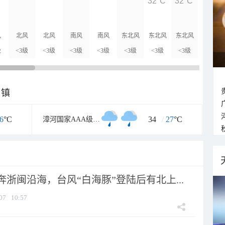
32°C
32°C
31°C
风
北风
北风
南风
南风
东北风
东北风
东北风
北风
级
<3级
<3级
<3级
<3级
<3级
<3级
<3级
<3级
乡镇
6
°C
34
/
27
°C
漳河国家AAA级旅游区
浙闽沿海，台风“白海豚”登陆后有北上...
07
10:57