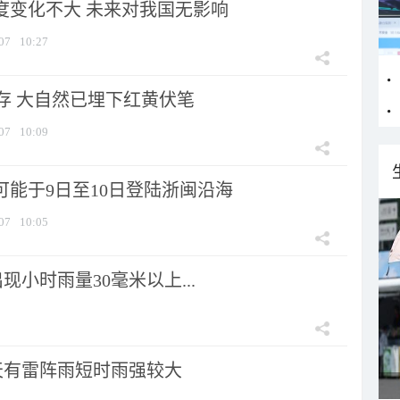
强度变化不大 未来对我国无影响
07
10:27
存 大自然已埋下红黄伏笔
07
10:09
可能于9日至10日登陆浙闽沿海
07
10:05
小时雨量30毫米以上...
天有雷阵雨短时雨强较大