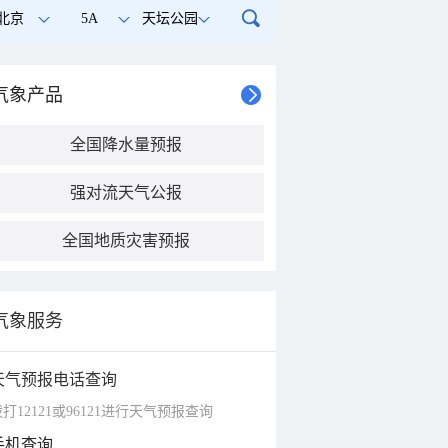
北京
5A
天坛公园
气象产品
全国降水量预报
强对流天气公报
全国地质灾害预报
气象服务
天气预报电话查询
打12121或96121进行天气预报查询
手机查询