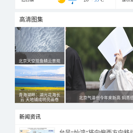
高清图集
北京天空现鱼鳞云景观
青海湖畔：湖光花海长
北京气温创今年来新高 焖蒸
云 天地铺成明亮画卷
新闻资讯
台风“灿鸿”将向偏西方向移