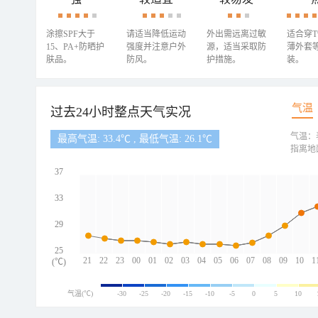
涂擦SPF大于
请适当降低运动
外出需远离过敏
适合穿
15、PA+防晒护
强度并注意户外
源，适当采取防
薄外套
肤品。
防风。
护措施。
装。
气温
过去24小时整点天气实况
气温：
最高气温: 33.4℃ , 最低气温: 26.1℃
指离地
37
33
29
25
21
22
23
00
01
02
03
04
05
06
07
08
09
10
1
(℃)
气温(℃)
-30
-25
-20
-15
-10
-5
0
5
10