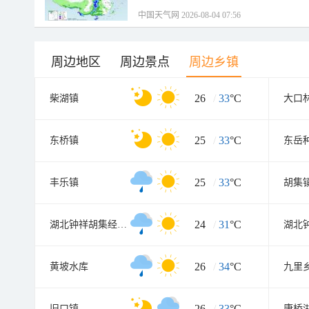
中国天气网 2026-08-04 07:56
周边地区
周边景点
周边乡镇
26
/
33
°C
柴湖镇
大口
25
/
33
°C
东桥镇
东岳
25
/
33
°C
丰乐镇
胡集
24
/
31
°C
湖北钟祥胡集经济技术开发区
26
/
34
°C
黄坡水库
九里
26
/
33
°C
旧口镇
康桥