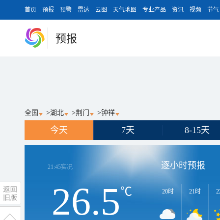
首页
预报
预警
雷达
云图
天气地图
专业产品
资讯
视频
节气
预报
全国
>
湖北
>
荆门
>
钟祥
今天
7天
8-15天
逐小时预报
21:45
实况
26.5
℃
20时
21时
2