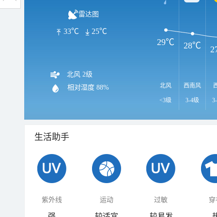
雷达图
33℃
25℃
29℃
28℃
2
北风 2级
北风
西南风
相对湿度
88%
<3级
3-4级
3
生活助手
紫外线
运动
过敏
穿
强
较适宜
较易发