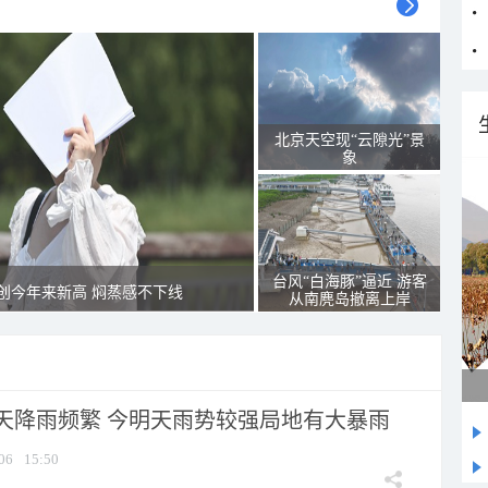
北京天空现“云隙光”景
象
台风“白海豚”逼近 游客
创今年来新高 焖蒸感不下线
从南麂岛撤离上岸
天降雨频繁 今明天雨势较强局地有大暴雨
06
15:50