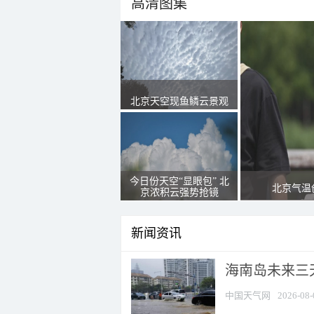
高清图集
北京天空现鱼鳞云景观
今日份天空“显眼包” 北
北京气温
京浓积云强势抢镜
新闻资讯
海南岛未来三
中国天气网
2026-08-