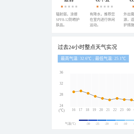
辐射弱，涂擦
有降水，推荐您
外出
SPF8-12防晒护
在室内进行休闲
源，
肤品。
运动。
护措
过去24小时整点天气实况
最高气温: 32.6℃ , 最低气温: 25.1℃
36
32
28
24
16
17
18
19
20
21
22
23
00
(℃)
气温(℃)
-30
-25
-20
-15
-10