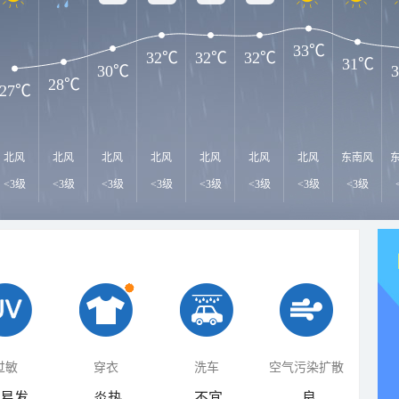
33℃
32℃
32℃
32℃
31℃
30℃
28℃
27℃
北风
北风
北风
北风
北风
北风
北风
东南风
<3级
<3级
<3级
<3级
<3级
<3级
<3级
<3级
过敏
穿衣
洗车
空气污染扩散
易发
炎热
不宜
良