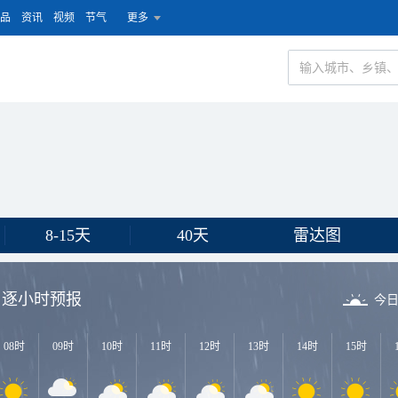
品
资讯
视频
节气
更多
8-15天
40天
雷达图
逐小时预报
今
08时
09时
10时
11时
12时
13时
14时
15时