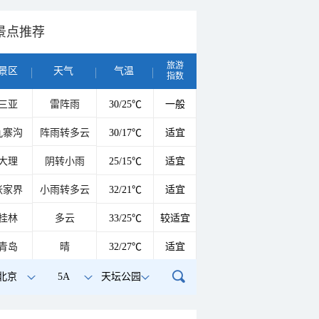
景点推荐
旅游
景区
天气
气温
指数
三亚
雷阵雨
30/25℃
一般
九寨沟
阵雨转多云
30/17℃
适宜
大理
阴转小雨
25/15℃
适宜
张家界
小雨转多云
32/21℃
适宜
桂林
多云
33/25℃
较适宜
青岛
晴
32/27℃
适宜
北京
5A
天坛公园