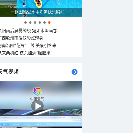
一组图感受水中消暑快乐瞬间
贵阳雨后晨雾缭绕 宛如水墨画卷
广西钦州雨后双彩虹现身
河南洛阳“花海”上线 美景引客来
秋来栾树红 枝头挂满“胭脂果”
天气视频