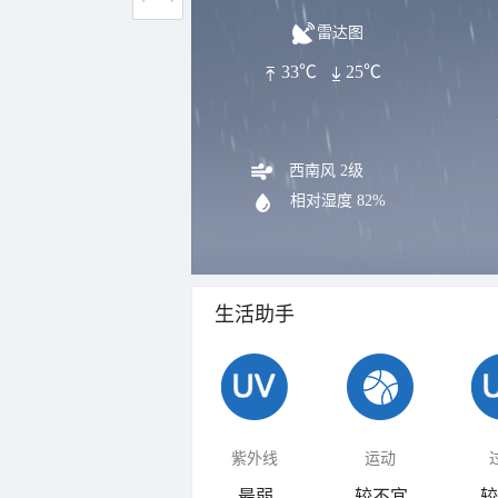
雷达图
33℃
25℃
西南风 2级
相对湿度
82%
生活助手
紫外线
运动
最弱
较不宜
较