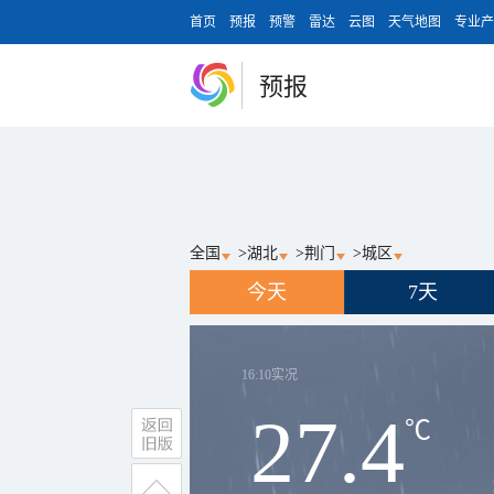
首页
预报
预警
雷达
云图
天气地图
专业产
预报
全国
>
湖北
>
荆门
>
城区
今天
7天
16:10
实况
27.4
℃