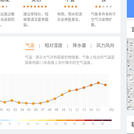
需远离过敏
建议穿短衫、短
有雨，雨水和泥
气象条件有利于
适当采取防
裤等清凉夏季服
水会弄脏爱车。
空气污染物扩
施。
装。
散。
气温
相对湿度
降水量
风力风向
气温：表示大气冷热程度的物理量，气象上给出的气温是
指离地面1.5米高度上百叶箱中的空气温度。
(h)
01
02
03
04
05
06
07
08
09
10
11
12
13
14
15
-5
0
5
10
15
20
25
30
35
40
45
50