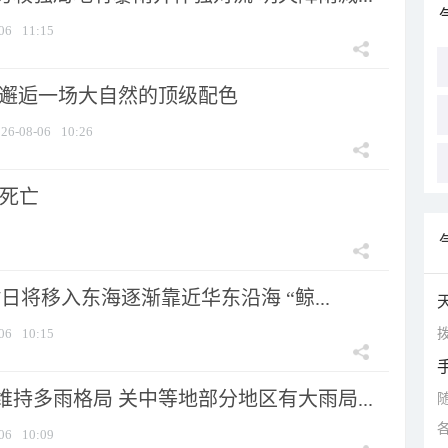
06
11:15
 邂逅一场大自然的顶级配色
26-08-06
10:26
人死亡
7日将移入东海逐渐靠近华东沿海 “鲸...
拨
06
10:15
持多雨格局 关中等地部分地区有大雨局...
06
10:09