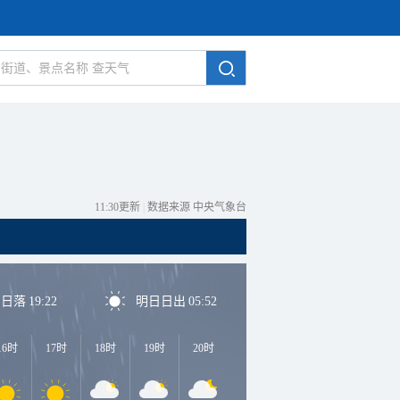
11:30更新
|
数据来源 中央气象台
日日落
19:22
明日日出
05:52
16时
17时
18时
19时
20时
21时
22时
23时
0