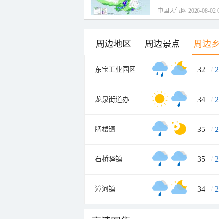
中国天气网 2026-08-02 0
周边地区
周边景点
周边
32
/
2
东宝工业园区
34
/
2
龙泉街道办
35
/
2
牌楼镇
35
/
2
石桥驿镇
34
/
2
漳河镇