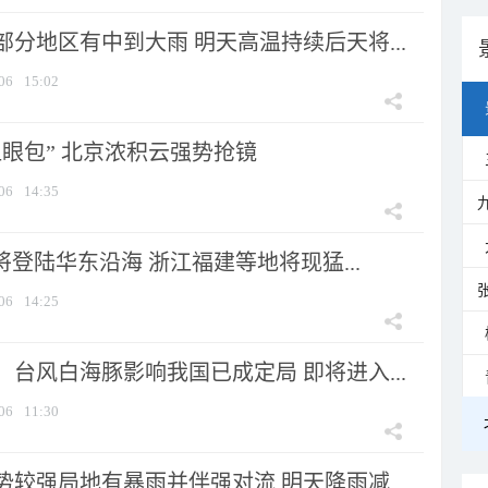
分地区有中到大雨 明天高温持续后天将...
06
15:02
显眼包” 北京浓积云强势抢镜
06
14:35
将登陆华东沿海 浙江福建等地将现猛...
06
14:25
台风白海豚影响我国已成定局 即将进入...
06
11:30
较强局地有暴雨并伴强对流 明天降雨减...