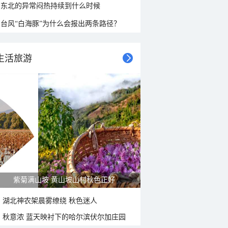
东北的异常闷热持续到什么时候
台风“白海豚”为什么会报出两条路径？
生活旅游
紫菊满山坡 黄山坡山村秋色正好
湖北神农架晨雾缭绕 秋色迷人
秋意浓 蓝天映衬下的哈尔滨伏尔加庄园