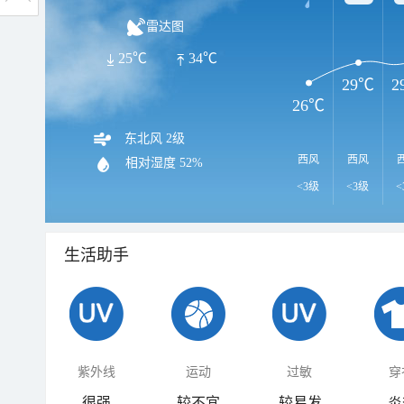
雷达图
25℃
34℃
29℃
2
26℃
东北风 2级
西风
西风
相对湿度
52%
<3级
<3级
<
生活助手
紫外线
运动
过敏
穿
很强
较不宜
较易发
炎