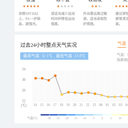
涂擦SPF20以
请适当减少运动
外出需远离过敏
建议穿
上，PA++护肤
时间并降低运动
源，适当采取防
裤等清
品，避强光。
强度。
护措施。
装。
气温
过去24小时整点天气实况
气温：
最高气温: 32.1℃ , 最低气温: 23.8℃
指离地
34
30
26
22
14
15
16
17
18
19
20
21
22
23
00
01
02
03
0
(℃)
气温(℃)
-30
-25
-20
-15
-10
-5
0
5
10