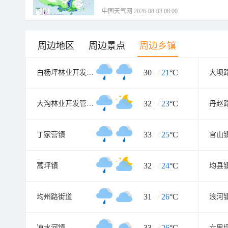
中国天气网 2026-08-03 08:00
周边地区
周边景点
周边乡镇
30
/
21
°C
白杨坪林业开发管理区
大坝
32
/
23
°C
大沟林业开发管理区
丹赵
33
/
25
°C
丁家营镇
官山
32
/
24
°C
蒿坪镇
均县
31
/
26
°C
均州路街道
浪河
33
/
26
°C
凉水河镇
六里