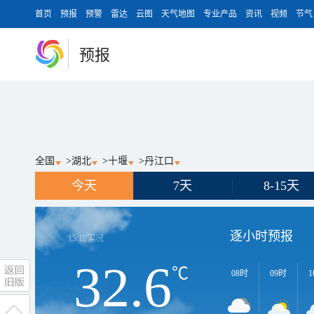
首页
预报
预警
雷达
云图
天气地图
专业产品
资讯
视频
节气
预报
全国
>
湖北
>
十堰
>
丹江口
今天
7天
8-15天
逐小时预报
15:10
实况
32.6
℃
08时
09时
1