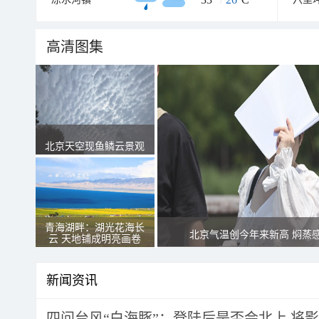
高清图集
北京天空现鱼鳞云景观
青海湖畔：湖光花海长
北京气温创今年来新高 焖蒸
云 天地铺成明亮画卷
新闻资讯
四问台风“白海豚”：登陆后是否会北上 将影响