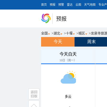
首页
预报
预警
雷达
云图
天气地图
专业产
预报
全国
>
湖北
>
十堰
>
城区
>
龙泉寺旅
今天
周末
今天白天
10日（周一）
多云