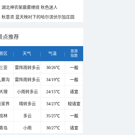
湖北神农架晨雾缭绕 秋色迷人
秋意浓 蓝天映衬下的哈尔滨伏尔加庄园
景点推荐
旅游
景区
天气
气温
指数
三亚
雷阵雨转多云
30/26℃
一般
九寨沟
雷阵雨转多云
34/19℃
一般
大理
小雨转多云
24/15℃
适宜
张家界
晴转多云
34/23℃
较适宜
桂林
多云
35/25℃
一般
青岛
小雨
30/27℃
适宜