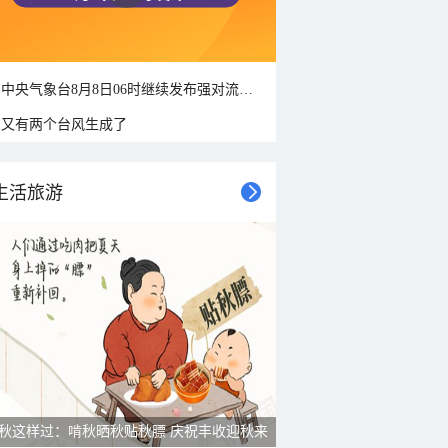
中央气象台8月8日06时继续发布强对流天气蓝色预警
又有两个台风生成了
生活旅游
秋这样过：啃秋晒秋贴秋膘 庆祝丰收迎秋来