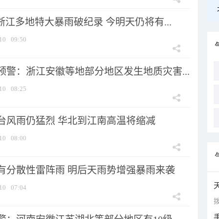
浙江多地特大暴雨破纪录 今明天仍将有...
10
09:50
预警：浙江安徽等地部分地区发生地质灾害...
10
08:25
台风雨仍猛烈 华北到江南高温将缩减
10
08:00
有分散性雷阵雨 明后天雨势增强暴雨来袭
10
07:04
拨