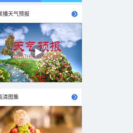
联播天气预报
21时
22时
23时
00时
01时
02时
03时
04时
高清图集