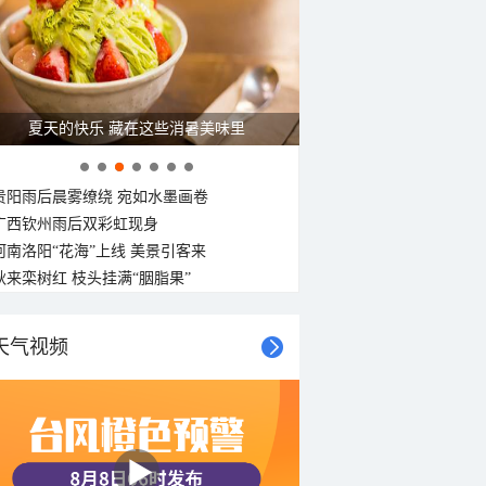
25°C
24°C
24°C
24°C
24°C
24°C
24°C
23°C
东南风
东南风
东南风
东南风
西南风
西风
西风
西风
<3级
<3级
<3级
<3级
<3级
<3级
<3级
<3级
夏天的快乐 藏在这些消暑美味里
贵阳雨后晨雾缭绕 宛如水墨画卷
广西钦州雨后双彩虹现身
河南洛阳“花海”上线 美景引客来
秋来栾树红 枝头挂满“胭脂果”
天气视频