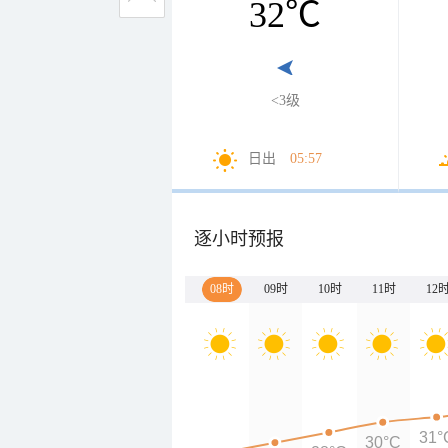
32
℃
<3级
日出
05:57
逐小时预报
08时
09时
10时
11时
12
31°
30°C