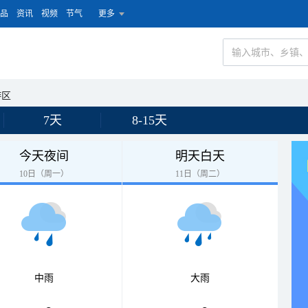
品
资讯
视频
节气
更多
游区
7天
8-15天
今天夜间
明天白天
10日（周一）
11日（周二）
中雨
大雨