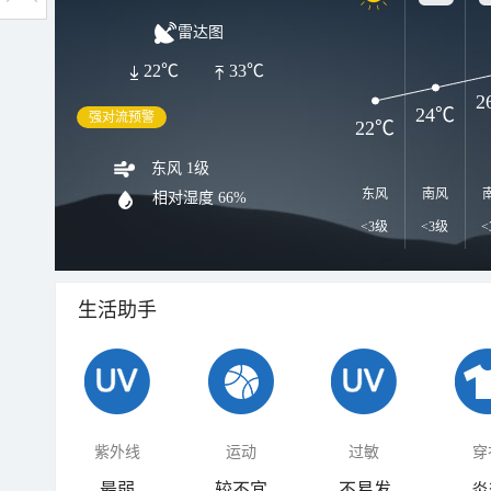
雷达图
22℃
33℃
2
24℃
强对流预警
22℃
东风 1级
东风
南风
相对湿度
66%
<3级
<3级
<
生活助手
紫外线
运动
过敏
穿
最弱
较不宜
不易发
炎