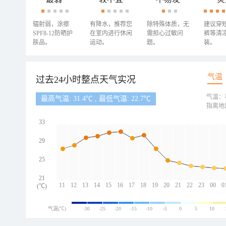
辐射弱，涂擦
有降水，推荐您
除特殊体质，无
建议穿
SPF8-12防晒护
在室内进行休闲
需担心过敏问
裤等清
肤品。
运动。
题。
装。
气温
过去24小时整点天气实况
气温：
最高气温: 31.4℃ , 最低气温: 22.7℃
指离地
33
29
25
21
11
12
13
14
15
16
17
18
19
20
21
22
23
00
0
(℃)
气温(℃)
-30
-25
-20
-15
-10
-5
0
5
10