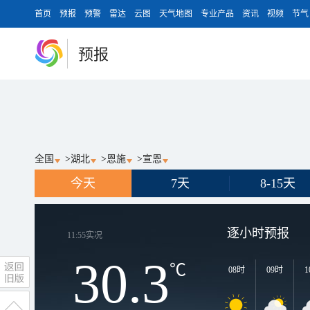
首页
预报
预警
雷达
云图
天气地图
专业产品
资讯
视频
节气
预报
全国
>
湖北
>
恩施
>
宣恩
今天
7天
8-15天
逐小时预报
11:55
实况
30.3
℃
08时
09时
1