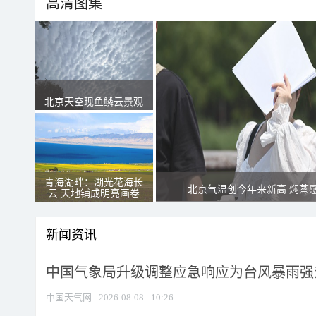
高清图集
北京天空现鱼鳞云景观
青海湖畔：湖光花海长
北京气温创今年来新高 焖蒸
云 天地铺成明亮画卷
新闻资讯
中国气象局升级调整应急响应为台风暴雨强
中国天气网
2026-08-08
10:26