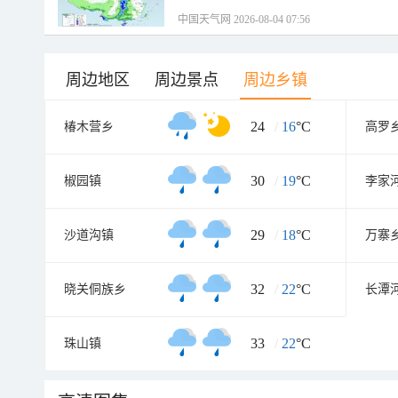
中国天气网 2026-08-04 07:56
周边地区
周边景点
周边乡镇
24
/
16
°C
椿木营乡
高罗
30
/
19
°C
椒园镇
李家
29
/
18
°C
沙道沟镇
万寨
32
/
22
°C
晓关侗族乡
长潭
33
/
22
°C
珠山镇