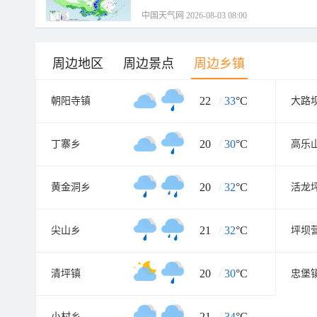
中国天气网 2026-08-03 08:00
周边地区
周边景点
周边乡镇
22
/
33
°C
朝阳寺镇
大路
20
/
30
°C
丁寨乡
高乐
20
/
32
°C
黄金洞乡
活龙
21
/
32
°C
尖山乡
坪坝
20
/
30
°C
清坪镇
忠堡
21
/
34
°C
小村乡