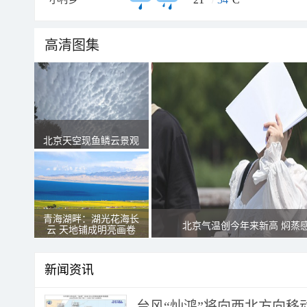
高清图集
北京天空现鱼鳞云景观
青海湖畔：湖光花海长
北京气温创今年来新高 焖蒸
云 天地铺成明亮画卷
新闻资讯
台风“灿鸿”将向西北方向移