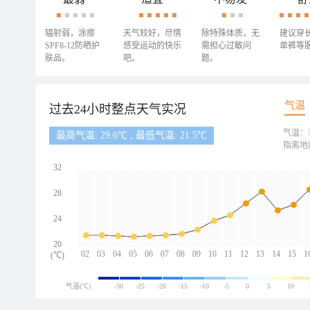
辐射弱，涂擦
天气较好，尽情
除特殊体质，无
建议穿
SPF8-12防晒护
感受运动的快乐
需担心过敏问
单裤等
肤品。
吧。
题。
气温
过去24小时整点天气实况
气温：
最高气温: 29.6℃ , 最低气温: 21.5℃
指离地
32
28
24
20
02
03
04
05
06
07
08
09
10
11
12
13
14
15
1
(℃)
气温(℃)
-30
-25
-20
-15
-10
-5
0
5
10