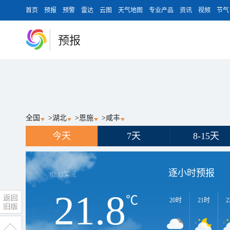
首页
预报
预警
雷达
云图
天气地图
专业产品
资讯
视频
节气
预报
全国
>
湖北
>
恩施
>
咸丰
今天
7天
8-15天
逐小时预报
02:15
实况
21.8
℃
20时
21时
2