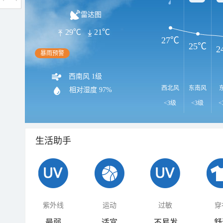
雷达图
29℃
21℃
27℃
25℃
2
暴雨预警
西南风 1级
西北风
东南风
相对湿度
97%
<3级
<3级
<
生活助手
紫外线
运动
过敏
穿
最弱
适宜
不易发
舒