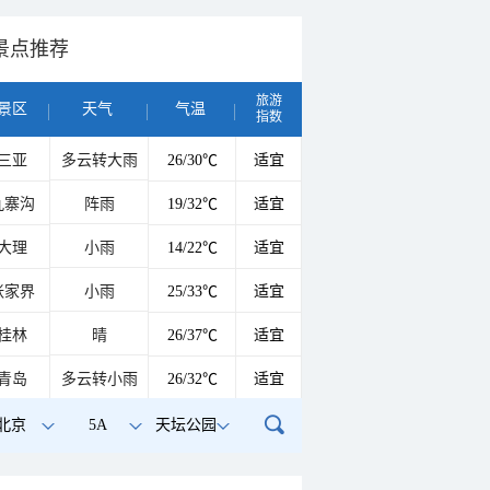
景点推荐
旅游
景区
天气
气温
指数
三亚
多云转大雨
26/30℃
适宜
九寨沟
阵雨
19/32℃
适宜
大理
小雨
14/22℃
适宜
张家界
小雨
25/33℃
适宜
桂林
晴
26/37℃
适宜
青岛
多云转小雨
26/32℃
适宜
北京
5A
天坛公园