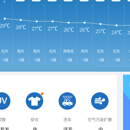
29℃
28℃
27℃
27℃
26℃
26℃
25℃
24℃
北风
南风
南风
北风
西南风
西风
北风
北风
<3级
<3级
<3级
<3级
<3级
<3级
<3级
<3级
过敏
穿衣
洗车
空气污染扩散
易发
热
适宜
中