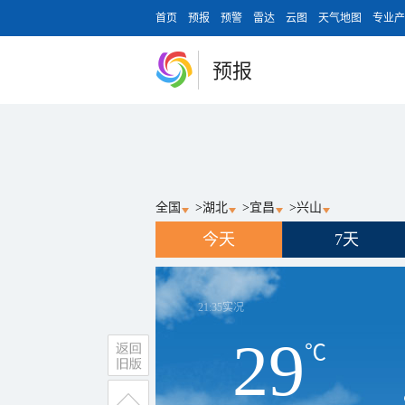
首页
预报
预警
雷达
云图
天气地图
专业产
预报
全国
>
湖北
>
宜昌
>
兴山
今天
7天
21:35
实况
29
℃