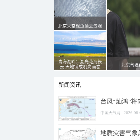
北京天空现鱼鳞云景观
青海湖畔：湖光花海长
北京气温
云 天地铺成明亮画卷
新闻资讯
台风“灿鸿”
中国天气网
2026-08-
地质灾害气象