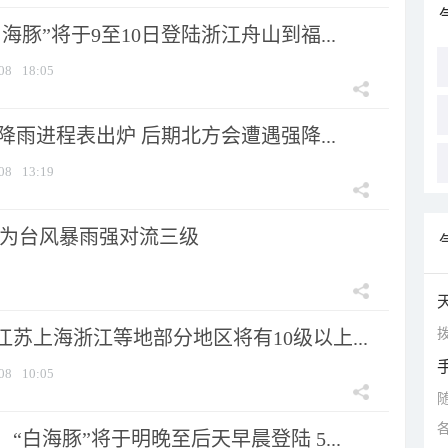
海豚”将于9至10日登陆浙江舟山到福...
08
18:05
 降雨进程表出炉 后期北方会遭遇强降...
08
13:19
为台风暴雨强对流三级
拨
苏上海浙江等地部分地区将有10级以上...
08
10:05
“白海豚”将于明晚至后天早晨登陆 5...