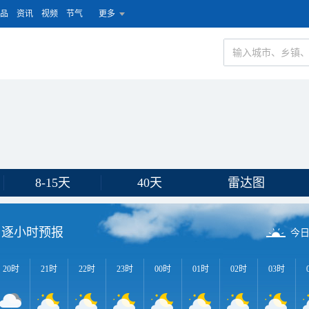
品
资讯
视频
节气
更多
8-15天
40天
雷达图
逐小时预报
今
20时
21时
22时
23时
00时
01时
02时
03时