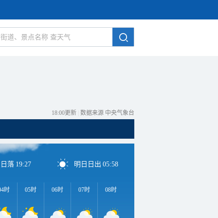
18:00更新
|
数据来源 中央气象台
日日落
19:27
明日日出
05:58
04时
05时
06时
07时
08时
09时
10时
11时
1