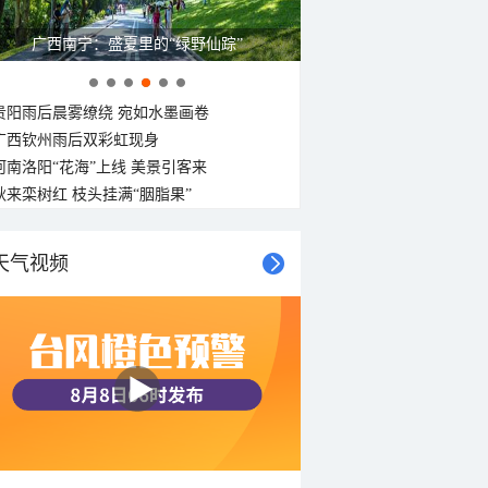
广西南宁：盛夏里的“绿野仙踪”
贵阳雨后晨雾缭绕 宛如水墨画卷
广西钦州雨后双彩虹现身
河南洛阳“花海”上线 美景引客来
秋来栾树红 枝头挂满“胭脂果”
天气视频