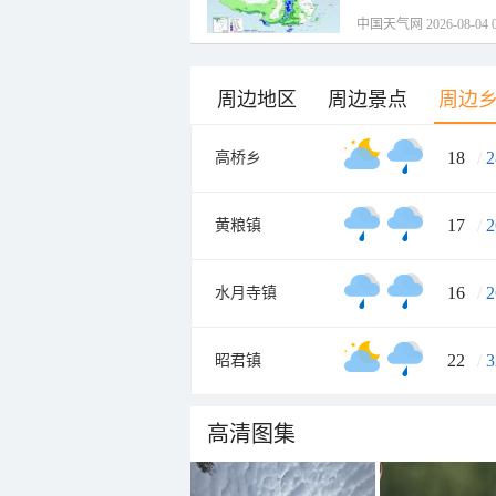
中国天气网 2026-08-04 0
周边地区
周边景点
周边
18
/
2
高桥乡
17
/
2
黄粮镇
16
/
2
水月寺镇
22
/
3
昭君镇
高清图集