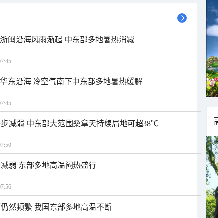
近浙闽沿海风雨渐起 中东部多地暑热消减
7:45
近华东沿海 冷空气南下中东部多地暑热缓解
7:45
步减弱 中东部大范围桑拿天持续局地可超38℃
7:50
减弱 东部多地高温闷热盛行
7:56
仍然频繁 我国东部多地高温不断