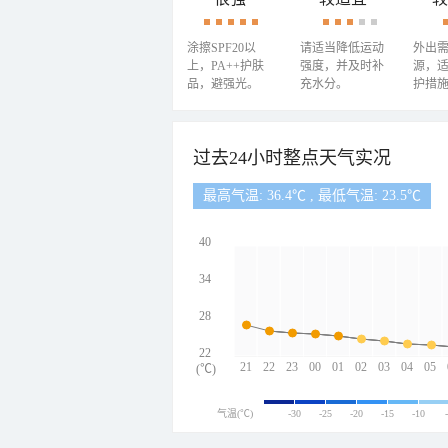
涂擦SPF20以
请适当降低运动
外出
上，PA++护肤
强度，并及时补
源，
品，避强光。
充水分。
护措
过去24小时整点天气实况
最高气温: 36.4℃ , 最低气温: 23.5℃
40
34
28
22
21
22
23
00
01
02
03
04
05
(℃)
气温(℃)
-30
-25
-20
-15
-10