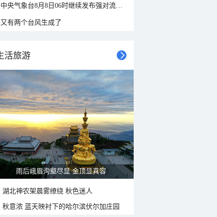
中央气象台8月8日06时继续发布强对流天气蓝色预警
又有两个台风生成了
生活旅游
雨后峨眉沟壑尽显 金顶显真容
湖北神农架晨雾缭绕 秋色迷人
秋意浓 蓝天映衬下的哈尔滨伏尔加庄园