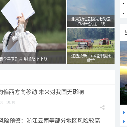
北京彩虹云隙光七彩云
浓积云接连上线
江西永新：中稻开镰抢
创今年来新高 焖蒸感不下线
收忙
将向偏西方向移动 未来对我国无影响
08
18:18
风险预警：浙江云南等部分地区风险较高