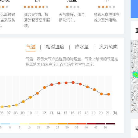
需远离过敏
适合穿T恤、短
天气较好，适合
易感人群应适当
适当采取防
薄外套等夏季服
擦洗汽车。
减少室外活动。
施。
装。
气温
相对湿度
降水量
风力风向
气温：表示大气冷热程度的物理量，气象上给出的气温是
指离地面1.5米高度上百叶箱中的空气温度。
(h)
06
07
08
09
10
11
12
13
14
15
16
17
18
19
20
21
-5
0
5
10
15
20
25
30
35
40
45
50