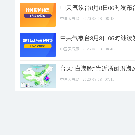
中央气象台8月8日06时发
中国天气网
2026-08-08
08:48
中央气象台8月8日06时继
中国天气网
2026-08-08
08:46
台风“白海豚”靠近浙闽沿海风
中国天气网
2026-08-08
07:45