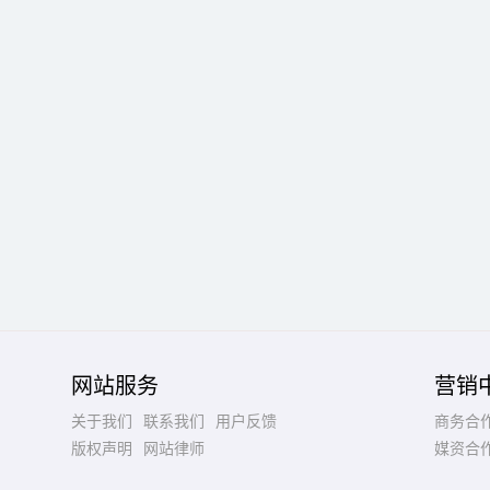
网站服务
营销
关于我们
联系我们
用户反馈
商务合
版权声明
网站律师
媒资合