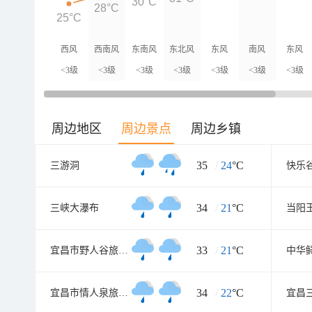
30°C
28°C
25°C
西风
西南风
东南风
东北风
东风
南风
东风
<3级
<3级
<3级
<3级
<3级
<3级
<3级
周边地区
周边景点
周边乡镇
35
/
24
°C
三游洞
快乐
34
/
21
°C
三峡大瀑布
当阳
33
/
21
°C
宜昌市野人谷旅游区
中华
34
/
22
°C
宜昌市情人泉旅游区