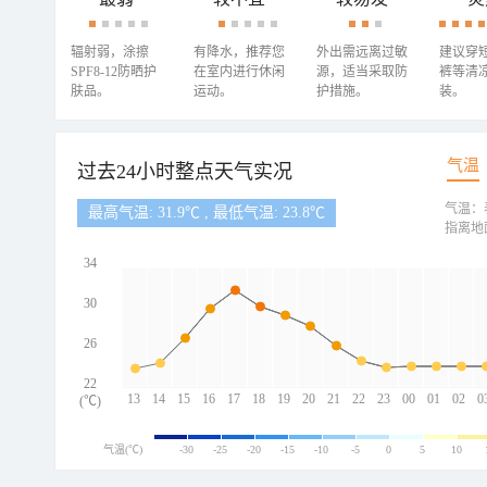
辐射弱，涂擦
有降水，推荐您
外出需远离过敏
建议穿
SPF8-12防晒护
在室内进行休闲
源，适当采取防
裤等清
肤品。
运动。
护措施。
装。
气温
过去24小时整点天气实况
气温：
最高气温: 31.9℃ , 最低气温: 23.8℃
指离地
34
30
26
22
13
14
15
16
17
18
19
20
21
22
23
00
01
02
0
(℃)
气温(℃)
-30
-25
-20
-15
-10
-5
0
5
10