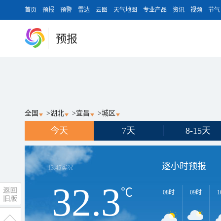
首页
预报
预警
雷达
云图
天气地图
专业产品
资讯
视频
节气
预报
全国
>
湖北
>
宜昌
>
城区
今天
7天
8-15天
逐小时预报
13:45
实况
32.3
℃
08时
09时
1