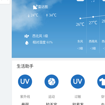
雷达图
24℃
34℃
2
27℃
26℃
西北风 1级
东风
西南风
西
相对湿度
61%
<3级
<3级
<
生活助手
紫外线
运动
过敏
穿
最弱
较不宜
较易发
炎