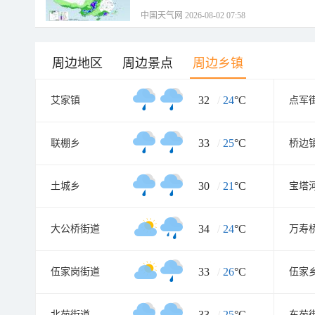
中国天气网 2026-08-02 07:58
周边地区
周边景点
周边乡镇
32
/
24
°C
艾家镇
点军
33
/
25
°C
联棚乡
桥边
30
/
21
°C
土城乡
宝塔
34
/
24
°C
大公桥街道
万寿
33
/
26
°C
伍家岗街道
伍家
33
/
25
°C
北苑街道
东苑