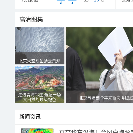
高清图集
北京天空现鱼鳞云景观
走进青海祁连 邂逅一场
北京气温创今年来新高 焖蒸
大自然的顶级配色
新闻资讯
直奔华东沿海！台风白海豚影