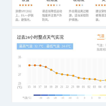
涂擦SPF20以
请适当降低运动
外出需远离过敏
建议穿
上，PA++护肤
强度并注意户外
源，适当采取防
裤等清
品，避强光。
防风。
护措施。
装。
气温
过去24小时整点天气实况
气温：
最高气温: 32.7℃ , 最低气温: 24.6℃
指离地
35
31
27
23
15
16
17
18
19
20
21
22
23
00
01
02
03
04
0
(℃)
气温(℃)
-30
-25
-20
-15
-10
-5
0
5
10