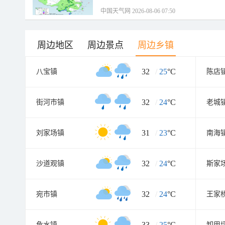
中国天气网 2026-08-06 07:50
周边地区
周边景点
周边乡镇
32
/
25
°C
八宝镇
陈店
32
/
24
°C
街河市镇
老城
31
/
23
°C
刘家场镇
南海
32
/
24
°C
沙道观镇
斯家
32
/
24
°C
宛市镇
王家
33
/
25
°C
危水镇
卸甲