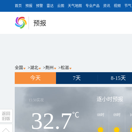
首页
预报
预警
雷达
云图
天气地图
专业产品
资讯
视频
节气
预报
全国
>
湖北
>
荆州
>
松滋
今天
7天
8-15天
逐小时预报
15:50
实况
32.7
℃
08时
09时
1