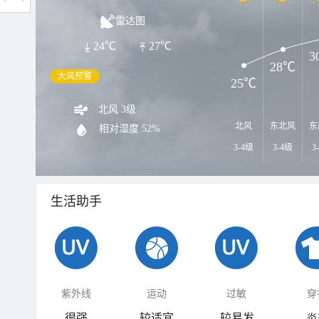
雷达图
24℃
27℃
3
28℃
大风预警
25℃
北风 3级
北风
东北风
东
相对湿度
52%
3-4级
3-4级
3
生活助手
紫外线
运动
过敏
穿
很强
较适宜
较易发
炎