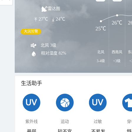
雷达图
27℃
24℃
26℃
2
25℃
大风预警
北风 3级
北风
西南风
东
相对湿度
82%
3-4级
<3级
<
生活助手
紫外线
运动
过敏
穿
最弱
较不宜
不易发
舒