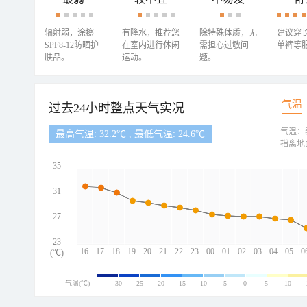
辐射弱，涂擦
有降水，推荐您
除特殊体质，无
建议穿
SPF8-12防晒护
在室内进行休闲
需担心过敏问
单裤等
肤品。
运动。
题。
气温
过去24小时整点天气实况
气温：
最高气温: 32.2℃ , 最低气温: 24.6℃
指离地
35
31
27
23
16
17
18
19
20
21
22
23
00
01
02
03
04
05
0
(℃)
气温(℃)
-30
-25
-20
-15
-10
-5
0
5
10