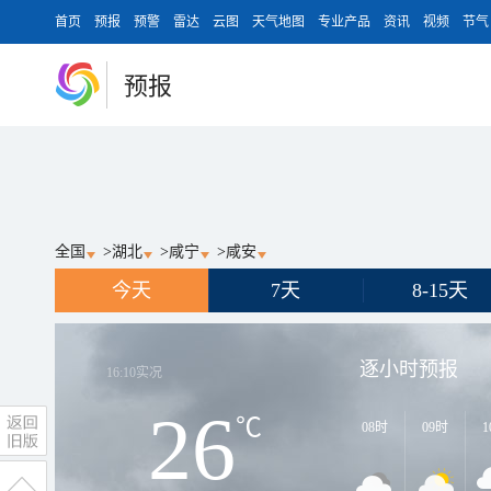
首页
预报
预警
雷达
云图
天气地图
专业产品
资讯
视频
节气
预报
全国
>
湖北
>
咸宁
>
咸安
今天
7天
8-15天
逐小时预报
16:10
实况
26
℃
08时
09时
1