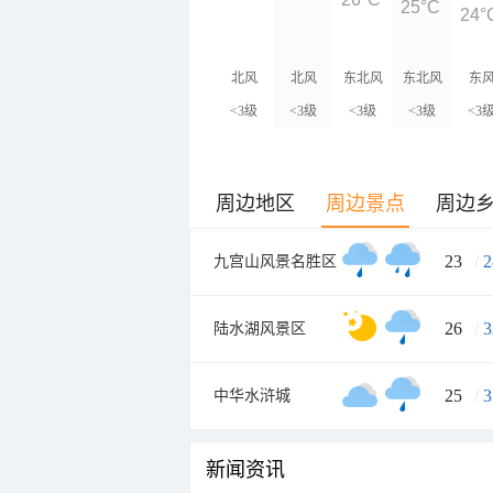
25°C
24°
北风
北风
东北风
东北风
东
<3级
<3级
<3级
<3级
<3
周边地区
周边景点
周边
23
/
2
九宫山风景名胜区
26
/
3
陆水湖风景区
25
/
3
中华水浒城
新闻资讯