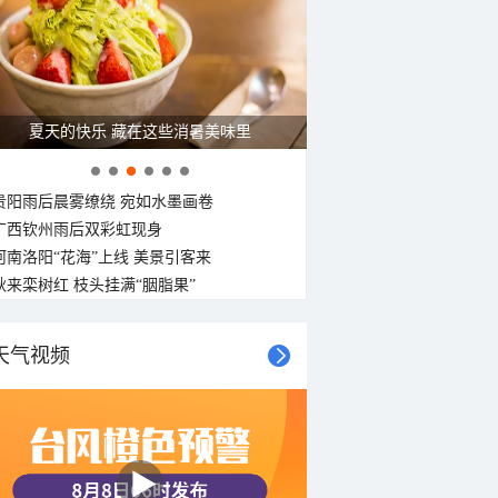
夏天的快乐 藏在这些消暑美味里
贵阳雨后晨雾缭绕 宛如水墨画卷
广西钦州雨后双彩虹现身
河南洛阳“花海”上线 美景引客来
秋来栾树红 枝头挂满“胭脂果”
天气视频