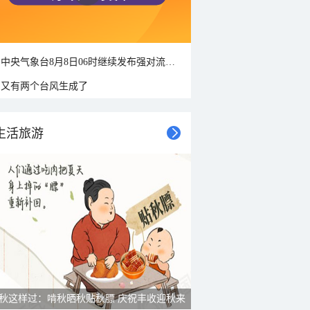
中央气象台8月8日06时继续发布强对流天气蓝色预警
又有两个台风生成了
生活旅游
秋这样过：啃秋晒秋贴秋膘 庆祝丰收迎秋来