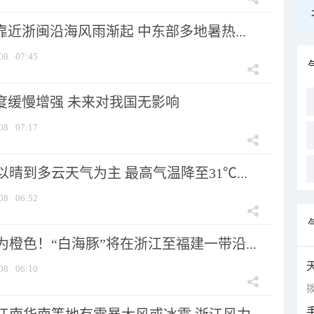
靠近浙闽沿海风雨渐起 中东部多地暑热...
08
07:45
强度缓慢增强 未来对我国无影响
08
07:17
晴到多云天气为主 最高气温降至31℃...
08
06:52
橙色！“白海豚”将在浙江至福建一带沿...
08
06:10
拨