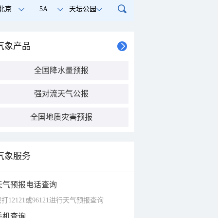
北京
5A
天坛公园
气象产品
全国降水量预报
强对流天气公报
全国地质灾害预报
气象服务
天气预报电话查询
打12121或96121进行天气预报查询
手机查询