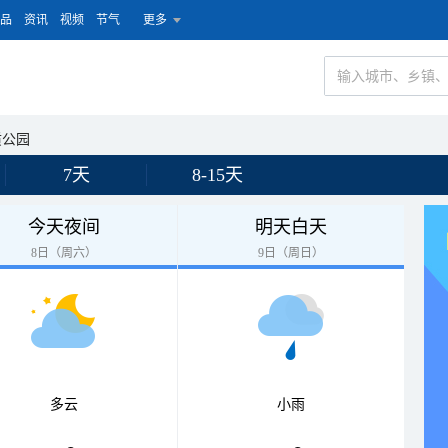
品
资讯
视频
节气
更多
质公园
7天
8-15天
今天夜间
明天白天
8日（周六）
9日（周日）
多云
小雨