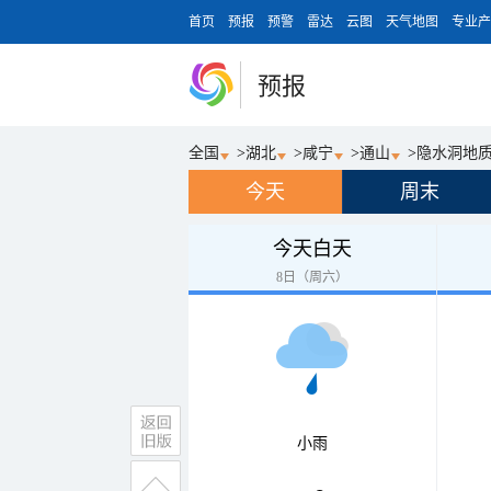
首页
预报
预警
雷达
云图
天气地图
专业产
预报
全国
>
湖北
>
咸宁
>
通山
>
隐水洞地
今天
周末
今天白天
8日（周六）
小雨