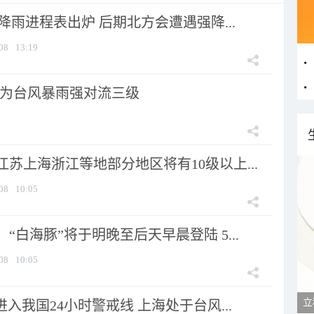
 降雨进程表出炉 后期北方会遭遇强降...
08
13:19
为台风暴雨强对流三级
苏上海浙江等地部分地区将有10级以上...
08
10:05
“白海豚”将于明晚至后天早晨登陆 5...
08
10:05
立
进入我国24小时警戒线 上海处于台风...