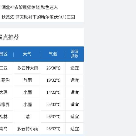
湖北神农架晨雾缭绕 秋色迷人
秋意浓 蓝天映衬下的哈尔滨伏尔加庄园
景点推荐
旅游
景区
天气
气温
指数
三亚
多云转大雨
26/30℃
适宜
九寨沟
阵雨
19/32℃
适宜
大理
小雨
14/22℃
适宜
张家界
小雨
25/33℃
适宜
桂林
晴
26/37℃
适宜
青岛
多云转小雨
26/32℃
适宜