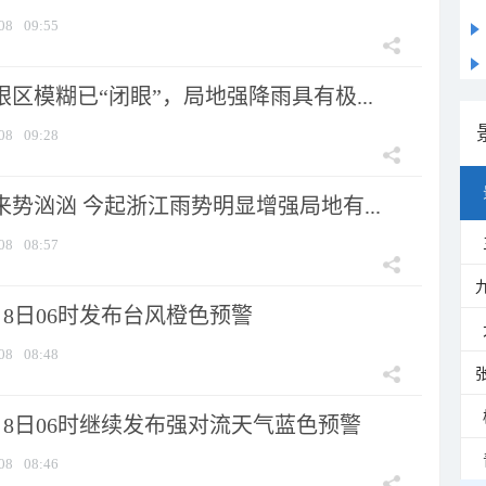
08
09:55
眼区模糊已“闭眼”，局地强降雨具有极...
08
09:28
来势汹汹 今起浙江雨势明显增强局地有...
08
08:57
8日06时发布台风橙色预警
08
08:48
月8日06时继续发布强对流天气蓝色预警
08
08:46