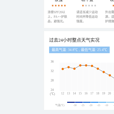
涂擦SPF20以
请适当减少运动
外出
上，PA++护肤
时间并降低运动
源，
品，避强光。
强度。
护措
过去24小时整点天气实况
最高气温: 34.8℃ , 最低气温: 25.4℃
36
32
28
24
12
13
14
15
16
17
18
19
20
(℃)
气温(℃)
-30
-25
-20
-15
-10