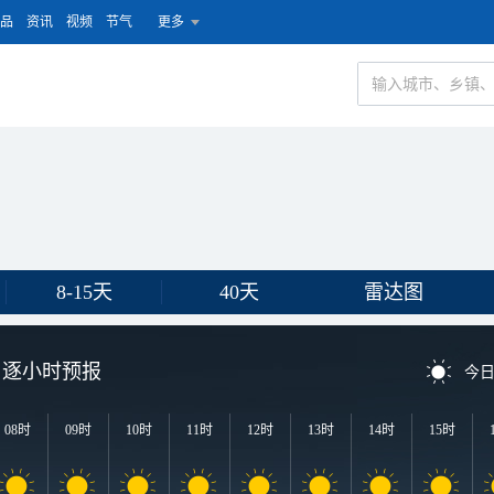
品
资讯
视频
节气
更多
8-15天
40天
雷达图
逐小时预报
今
08时
09时
10时
11时
12时
13时
14时
15时