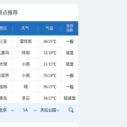
景点推荐
旅游
景区
天气
气温
指数
三亚
雷阵雨
30/25℃
一般
九寨沟
阵雨
32/18℃
适宜
大理
小雨
21/15℃
适宜
张家界
小雨
35/24℃
一般
桂林
晴
36/25℃
一般
青岛
多云
34/27℃
较适宜
北京
5A
天坛公园