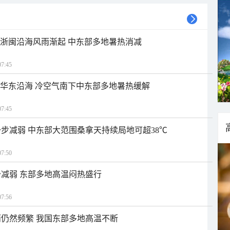
近浙闽沿海风雨渐起 中东部多地暑热消减
7:45
近华东沿海 冷空气南下中东部多地暑热缓解
7:45
步减弱 中东部大范围桑拿天持续局地可超38℃
7:50
减弱 东部多地高温闷热盛行
7:56
仍然频繁 我国东部多地高温不断