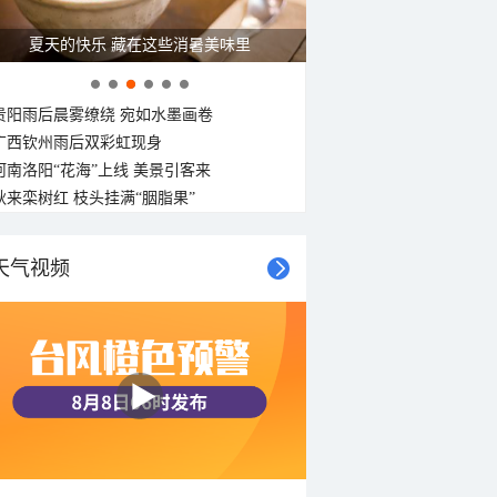
夏天的快乐 藏在这些消暑美味里
贵阳雨后晨雾缭绕 宛如水墨画卷
广西钦州雨后双彩虹现身
河南洛阳“花海”上线 美景引客来
秋来栾树红 枝头挂满“胭脂果”
天气视频