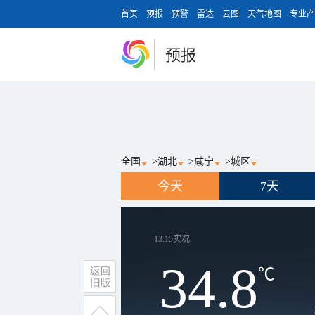
首页
预报
预警
雷达
云图
天气地图
专业产
预报
全国
>
湖北
>
咸宁
>
城区
今天
7天
13:15
实况
34.8
℃