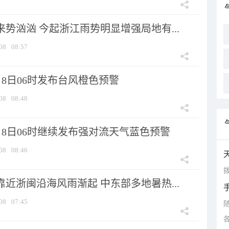
来势汹汹 今起浙江雨势明显增强局地有...
08
08:57
8日06时发布台风橙色预警
08
08:48
月8日06时继续发布强对流天气蓝色预警
08
08:46
拨
靠近浙闽沿海风雨渐起 中东部多地暑热...
08
07:45