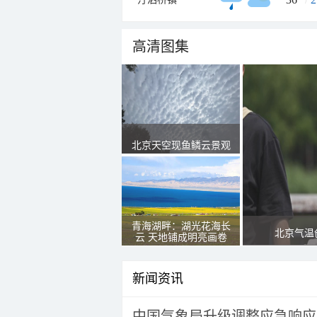
高清图集
北京天空现鱼鳞云景观
青海湖畔：湖光花海长
北京气温
云 天地铺成明亮画卷
新闻资讯
中国气象局升级调整应急响应