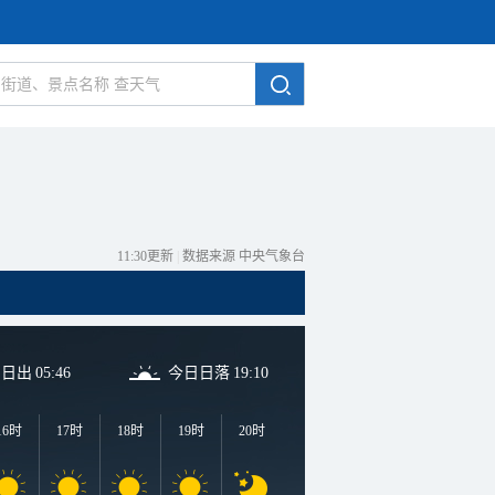
11:30更新
|
数据来源 中央气象台
日日出
05:46
今日日落
19:10
16时
17时
18时
19时
20时
21时
22时
23时
0