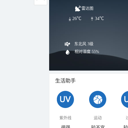
雷达图
26℃
34℃
东北风 3级
相对湿度
55%
生活助手
紫外线
运动
很强
较不宜
较