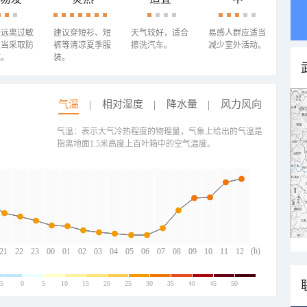
需远离过敏
建议穿短衫、短
天气较好，适合
易感人群应适当
适当采取防
裤等清凉夏季服
擦洗汽车。
减少室外活动。
施。
装。
气温
相对湿度
降水量
风力风向
气温：表示大气冷热程度的物理量，气象上给出的气温是
指离地面1.5米高度上百叶箱中的空气温度。
(h)
21
22
23
00
01
02
03
04
05
06
07
08
09
10
11
12
-5
0
5
10
15
20
25
30
35
40
45
50