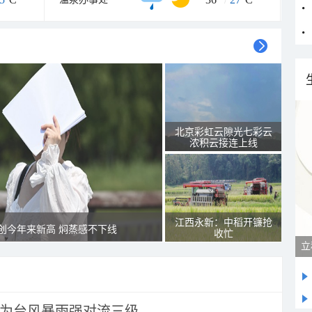
北京彩虹云隙光七彩云
浓积云接连上线
江西永新：中稻开镰抢
创今年来新高 焖蒸感不下线
收忙
立
为台风暴雨强对流三级