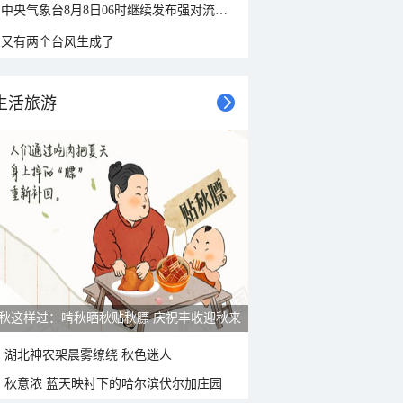
中央气象台8月8日06时继续发布强对流天气蓝色预警
又有两个台风生成了
生活旅游
秋这样过：啃秋晒秋贴秋膘 庆祝丰收迎秋来
湖北神农架晨雾缭绕 秋色迷人
秋意浓 蓝天映衬下的哈尔滨伏尔加庄园