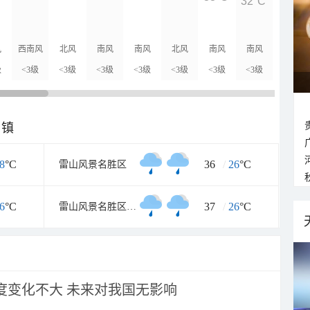
32°C
31°C
风
西南风
北风
南风
南风
北风
南风
南风
东风
级
<3级
<3级
<3级
<3级
<3级
<3级
<3级
<3级
乡镇
8
°C
36
/
26
°C
雷山风景名胜区
6
°C
37
/
26
°C
雷山风景名胜区东门
强度变化不大 未来对我国无影响