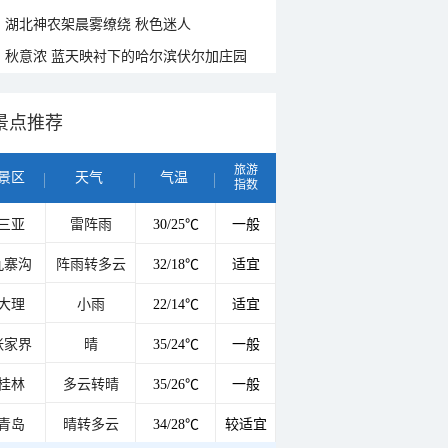
湖北神农架晨雾缭绕 秋色迷人
秋意浓 蓝天映衬下的哈尔滨伏尔加庄园
景点推荐
旅游
景区
天气
气温
指数
三亚
雷阵雨
30/25℃
一般
九寨沟
阵雨转多云
32/18℃
适宜
大理
小雨
22/14℃
适宜
张家界
晴
35/24℃
一般
桂林
多云转晴
35/26℃
一般
青岛
晴转多云
34/28℃
较适宜