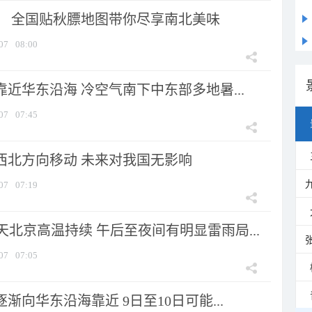
节！ 全国贴秋膘地图带你尽享南北美味
07
08:00
靠近华东沿海 冷空气南下中东部多地暑...
07
07:45
向西北方向移动 未来对我国无影响
07
07:19
北京高温持续 午后至夜间有明显雷雨局...
07
07:05
逐渐向华东沿海靠近 9日至10日可能...