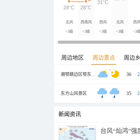
31°C
28°C
28°C
北风
西南风
西风
北风
西
<3级
<3级
<3级
<3级
<3
周边地区
周边景点
周边
36
/
2
湘鄂赣边区鄂东南革命烈士陵园
35
/
2
东方山风景区
新闻资讯
台风“灿鸿”