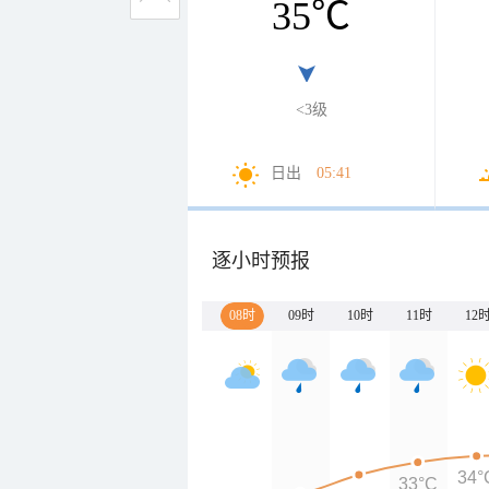
35
℃
<3级
日出
05:41
逐小时预报
08时
09时
10时
11时
12
34°
33°C