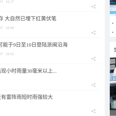
07
10:27
存 大自然已埋下红黄伏笔
07
10:09
可能于9日至10日登陆浙闽沿海
07
10:05
小时雨量30毫米以上...
天有雷阵雨短时雨强较大