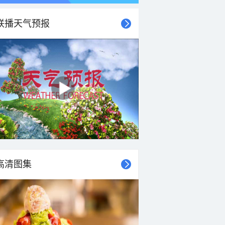
联播天气预报
21时
22时
23时
00时
01时
02时
03时
04时
高清图集