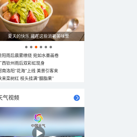
30°C
29°C
29°C
29°C
29°C
28°C
28°C
28°C
东风
东风
东风
东风
东风
东北风
东北风
东北风
<3级
<3级
<3级
<3级
<3级
<3级
<3级
<3级
夏天的快乐 藏在这些消暑美味里
贵阳雨后晨雾缭绕 宛如水墨画卷
广西钦州雨后双彩虹现身
河南洛阳“花海”上线 美景引客来
秋来栾树红 枝头挂满“胭脂果”
天气视频