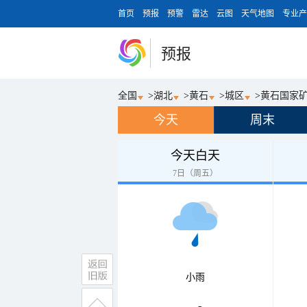
首页
预报
预警
雷达
云图
天气地图
专业产
预报
全国
>
湖北
>
黄石
>
城区
>
黄石国家
今天
周末
今天白天
7日（周五）
小雨