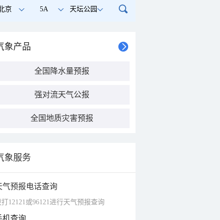
北京
5A
天坛公园
气象产品
全国降水量预报
强对流天气公报
全国地质灾害预报
气象服务
天气预报电话查询
打12121或96121进行天气预报查询
手机查询