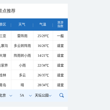
景点推荐
旅游
景区
天气
气温
指数
三亚
雷阵雨
25/29℃
一般
九寨沟
多云转阵雨
16/26℃
适宜
大理
阵雨转小雨
14/21℃
适宜
张家界
小雨
22/34℃
适宜
桂林
多云
26/35℃
适宜
青岛
晴
28/34℃
适宜
北京
5A
天坛公园