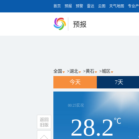
首页
预报
预警
雷达
云图
天气地图
专业产
预报
全国
>
湖北
>
黄石
>
城区
今天
7天
00:25
实况
28.2
℃