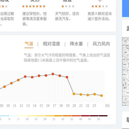
需远离过敏
建议穿短衫、短
天气较好，适合
易感人群应适当
适当采取防
裤等清凉夏季服
擦洗汽车。
减少室外活动。
施。
装。
气温
相对湿度
降水量
风力风向
气温：表示大气冷热程度的物理量，气象上给出的气温是
指离地面1.5米高度上百叶箱中的空气温度。
(h)
09
10
11
12
13
14
15
16
17
18
19
20
21
22
23
-5
0
5
10
15
20
25
30
35
40
45
50