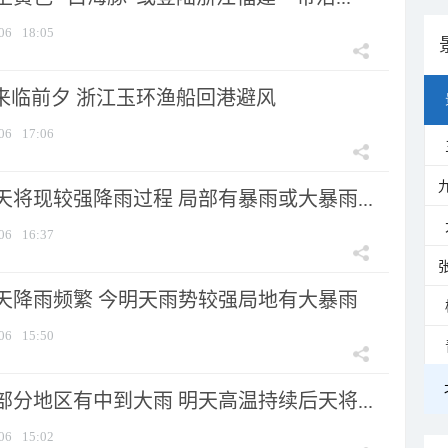
06
18:05
”来临前夕 浙江玉环渔船回港避风
06
17:06
将现较强降雨过程 局部有暴雨或大暴雨...
06
16:37
天降雨频繁 今明天雨势较强局地有大暴雨
06
15:50
分地区有中到大雨 明天高温持续后天将...
06
15:02