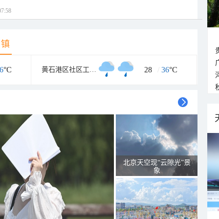
7:58
乡镇
6
°C
28
/
36
°C
黄石港区社区工作管理委员会
北京天空现“云隙光”景
象