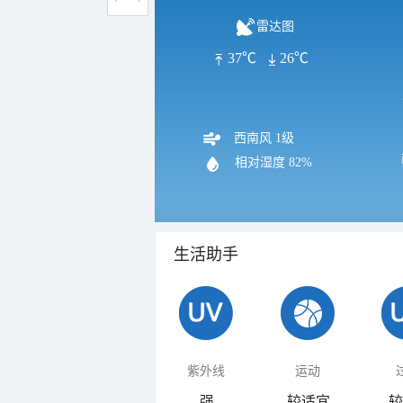
雷达图
37℃
26℃
西南风 1级
相对湿度
82%
生活助手
紫外线
运动
强
较适宜
较