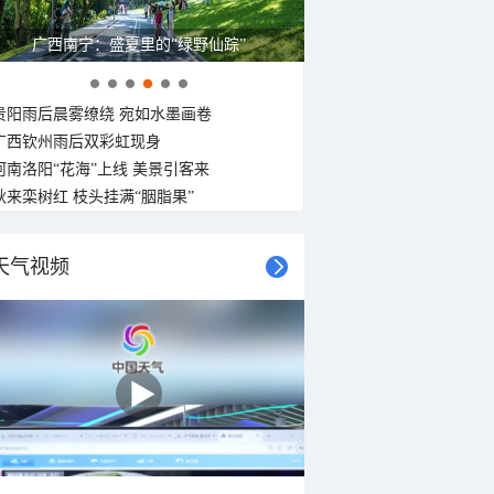
广西南宁：盛夏里的“绿野仙踪”
贵阳雨后晨雾缭绕 宛如水墨画卷
广西钦州雨后双彩虹现身
河南洛阳“花海”上线 美景引客来
秋来栾树红 枝头挂满“胭脂果”
天气视频