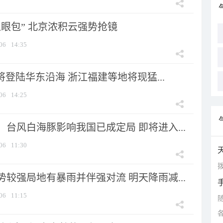
显眼包” 北京浓积云强势抢镜
06
14:35
将登陆华东沿海 浙江福建等地将现猛...
06
14:25
台风白海豚影响我国已成定局 即将进入...
06
11:30
拨
较强局地有暴雨并伴强对流 明天降雨减...
06
11:15