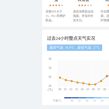
涂擦SPF大于
请适当降低运动
外出
15、PA+防晒护
强度，并及时补
源，
肤品。
充水分。
护措
过去24小时整点天气实况
最高气温: 36.8℃ , 最低气温: 27℃
38
34
30
26
00
01
02
03
04
05
06
07
08
(℃)
气温(℃)
-30
-25
-20
-15
-10