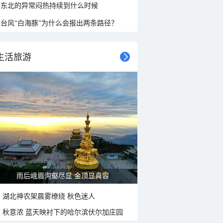
东北的异常闷热持续到什么时候
台风“白海豚”为什么会报出两条路径？
生活旅游
雨后峨眉沟壑尽显 金顶显真容
湖北神农架晨雾缭绕 秋色迷人
秋意浓 蓝天映衬下的哈尔滨伏尔加庄园