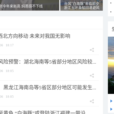
台风“白海豚”来临前夕
创今年来新高 焖蒸感不下线
浙江玉环渔船回港避风
向西北方向移动 未来对我国无影响
06
18:17
险预警：湖北海南等5省部分地区风险较...
06
18:05
黑龙江海南岛等5省区部分地区可能发生...
06
18:05
黄色 “白海豚”或登陆浙江福建一带沿...