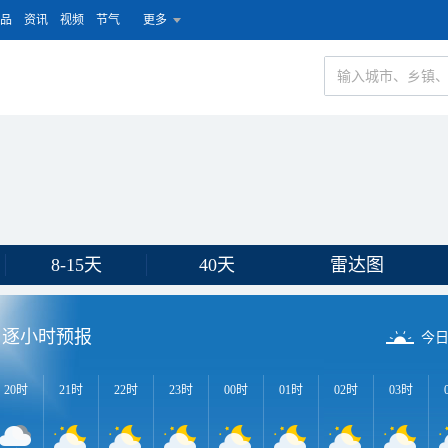
品
资讯
视频
节气
更多
8-15天
40天
雷达图
逐小时预报
今
20时
21时
22时
23时
00时
01时
02时
03时