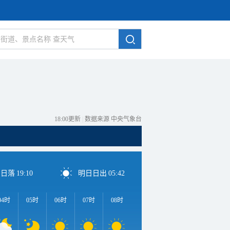
18:00更新
|
数据来源 中央气象台
日日落
19:10
明日日出
05:42
04时
05时
06时
07时
08时
09时
10时
11时
1