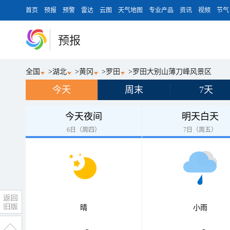
首页
预报
预警
雷达
云图
天气地图
专业产品
资讯
视频
节气
预报
全国
>
湖北
>
黄冈
>
罗田
>
罗田大别山薄刀峰风景区
今天
周末
7天
今天夜间
明天白天
6日（周四）
7日（周五）
晴
小雨