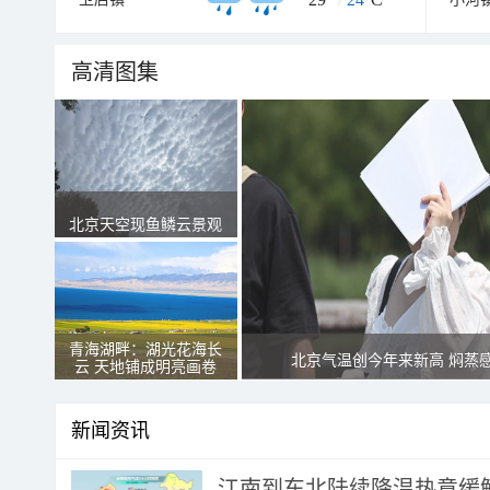
高清图集
北京天空现鱼鳞云景观
青海湖畔：湖光花海长
北京气温创今年来新高 焖蒸
云 天地铺成明亮画卷
新闻资讯
江南到东北陆续降温热意缓解