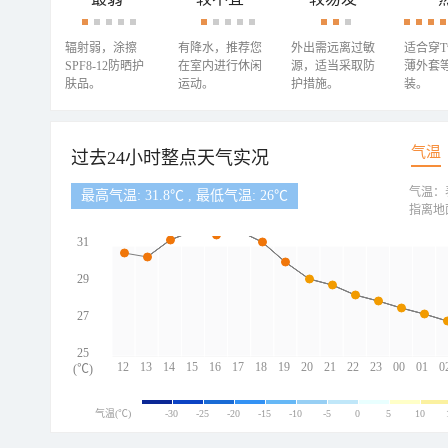
辐射弱，涂擦
有降水，推荐您
外出需远离过敏
适合穿
SPF8-12防晒护
在室内进行休闲
源，适当采取防
薄外套
肤品。
运动。
护措施。
装。
气温
过去24小时整点天气实况
气温：
最高气温: 31.8℃ , 最低气温: 26℃
指离地
31
29
27
25
12
13
14
15
16
17
18
19
20
21
22
23
00
01
0
(℃)
气温(℃)
-30
-25
-20
-15
-10
-5
0
5
10