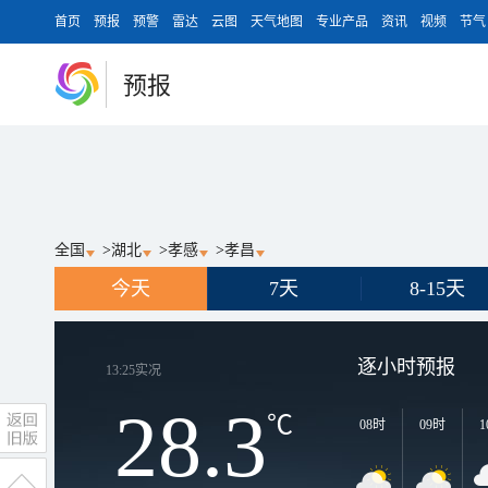
首页
预报
预警
雷达
云图
天气地图
专业产品
资讯
视频
节气
预报
全国
>
湖北
>
孝感
>
孝昌
今天
7天
8-15天
逐小时预报
13:25
实况
28.3
℃
08时
09时
1