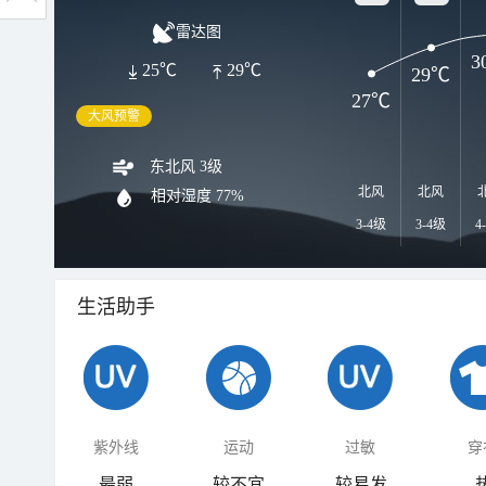
雷达图
3
25℃
29℃
29℃
27℃
大风预警
东北风 3级
北风
北风
相对湿度
77%
3-4级
3-4级
4
生活助手
紫外线
运动
过敏
穿
最弱
较不宜
较易发