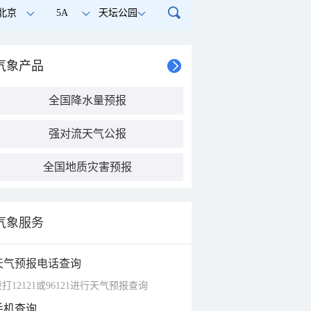
北京
5A
天坛公园
气象产品
全国降水量预报
强对流天气公报
全国地质灾害预报
气象服务
天气预报电话查询
打12121或96121进行天气预报查询
手机查询