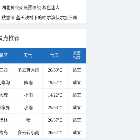
湖北神农架晨雾缭绕 秋色迷人
秋意浓 蓝天映衬下的哈尔滨伏尔加庄园
景点推荐
旅游
景区
天气
气温
指数
三亚
多云转大雨
26/30℃
适宜
九寨沟
阵雨
19/32℃
适宜
大理
小雨
14/22℃
适宜
张家界
小雨
25/33℃
适宜
桂林
晴
26/37℃
适宜
青岛
多云转小雨
26/32℃
适宜