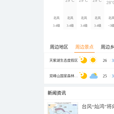
29°C
29°C
29°C
28°
北风
北风
北风
北风
北
3-4级
3-4级
3-4级
3-4级
<3
周边地区
周边景点
周边
26
/
3
天紫湖生态度假区
25
/
3
双峰山国家森林公园
新闻资讯
台风“灿鸿”