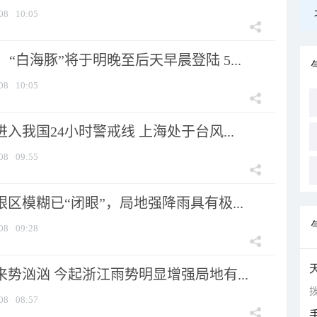
08
10:05
“白海豚”将于明晚至后天早晨登陆 5...
08
10:05
进入我国24小时警戒线 上海处于台风...
08
09:55
眼区模糊已“闭眼”，局地强降雨具有极...
08
09:28
来势汹汹 今起浙江雨势明显增强局地有...
拨
08
08:57