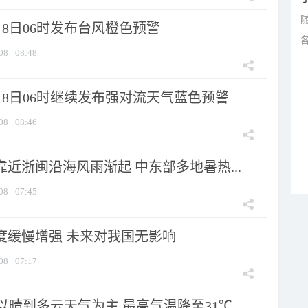
8日06时发布台风橙色预警
08
08:48
月8日06时继续发布强对流天气蓝色预警
08
08:46
靠近浙闽沿海风雨渐起 中东部多地暑热...
08
07:45
强度缓慢增强 未来对我国无影响
08
07:17
晴到多云天气为主 最高气温降至31℃...