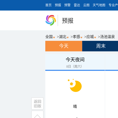
首页
预报
预警
雷达
云图
天气地图
专业产
预报
全国
>
湖北
>
孝感
>
应城
>
汤池温泉
今天
周末
今天夜间
8日（周六）
晴