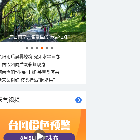
广西南宁：盛夏里的“绿野仙踪”
贵阳雨后晨雾缭绕 宛如水墨画卷
广西钦州雨后双彩虹现身
河南洛阳“花海”上线 美景引客来
秋来栾树红 枝头挂满“胭脂果”
天气视频