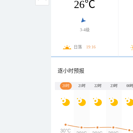
26
℃
3-4级
日落
19:16
逐小时预报
20时
21时
22时
23时
00
30°C