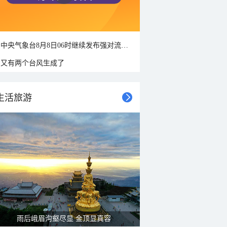
中央气象台8月8日06时继续发布强对流天气蓝色预警
又有两个台风生成了
生活旅游
雨后峨眉沟壑尽显 金顶显真容