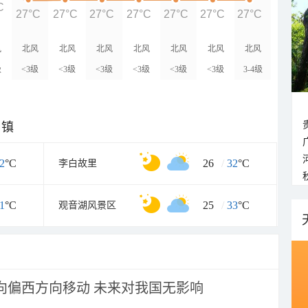
C
27°C
27°C
27°C
27°C
27°C
27°C
27°C
风
北风
北风
北风
北风
北风
北风
北风
级
<3级
<3级
<3级
<3级
<3级
<3级
3-4级
乡镇
2
°C
26
/
32
°C
李白故里
1
°C
25
/
33
°C
观音湖风景区
将向偏西方向移动 未来对我国无影响