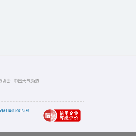
务协会
中国天气频道
11041400134号