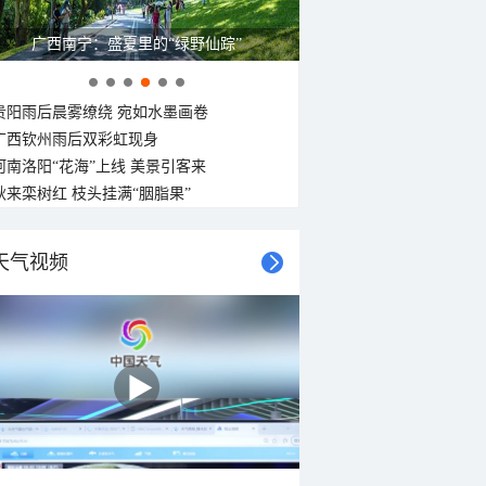
广西南宁：盛夏里的“绿野仙踪”
贵阳雨后晨雾缭绕 宛如水墨画卷
广西钦州雨后双彩虹现身
河南洛阳“花海”上线 美景引客来
秋来栾树红 枝头挂满“胭脂果”
天气视频