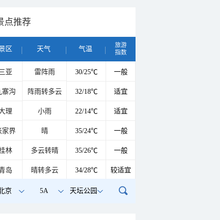
景点推荐
旅游
景区
天气
气温
指数
三亚
雷阵雨
30/25℃
一般
九寨沟
阵雨转多云
32/18℃
适宜
大理
小雨
22/14℃
适宜
张家界
晴
35/24℃
一般
桂林
多云转晴
35/26℃
一般
青岛
晴转多云
34/28℃
较适宜
北京
5A
天坛公园