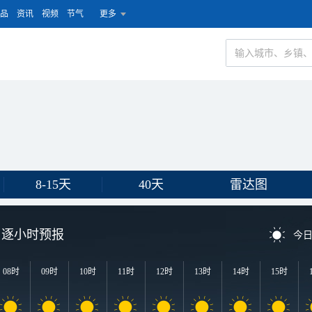
品
资讯
视频
节气
更多
8-15天
40天
雷达图
逐小时预报
今
08时
09时
10时
11时
12时
13时
14时
15时