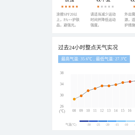
涂擦SPF20以
请适当减少运动
外出
上，PA++护肤
时间并降低运动
源，
品，避强光。
强度。
护措
过去24小时整点天气实况
最高气温: 35.6℃ , 最低气温: 27.3℃
38
34
30
26
08
09
10
11
12
13
14
15
16
(℃)
气温(℃)
-30
-25
-20
-15
-10