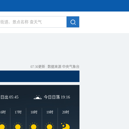
07:30更新
|
数据来源 中央气象台
日日出
05:45
今日日落
19:16
16时
17时
18时
19时
20时
21时
22时
23时
0