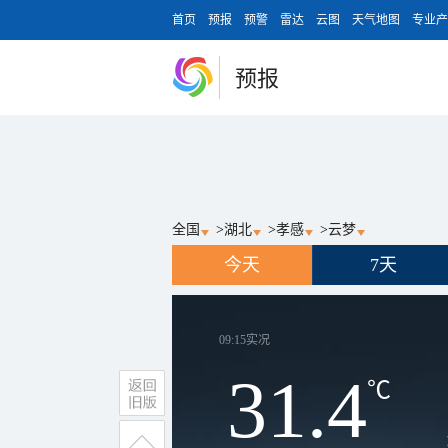
首页
预报
预警
雷达
云图
天气地图
专业产
预报
全国
>
湖北
>
孝感
>
云梦
今天
7天
09:15
实况
31.4
℃