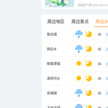
中国天气网 2026-08-03 0
周边地区
周边景点
周边
36
/
2
曾店镇
36
/
2
倒店乡
36
/
2
隔蒲潭镇
36
/
2
清明河乡
36
/
2
吴铺镇
36
/
2
下辛店镇