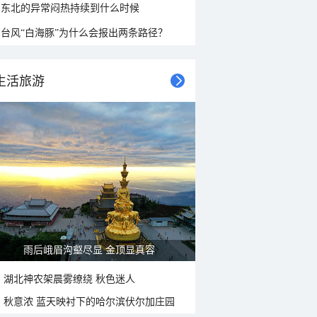
东北的异常闷热持续到什么时候
台风“白海豚”为什么会报出两条路径？
生活旅游
雨后峨眉沟壑尽显 金顶显真容
湖北神农架晨雾缭绕 秋色迷人
秋意浓 蓝天映衬下的哈尔滨伏尔加庄园