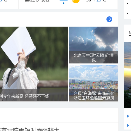
北京天空现“云隙光”景
象
台风“白海豚”来临前夕
创今年来新高 焖蒸感不下线
浙江玉环渔船回港避风
天有雷阵雨短时雨强较大