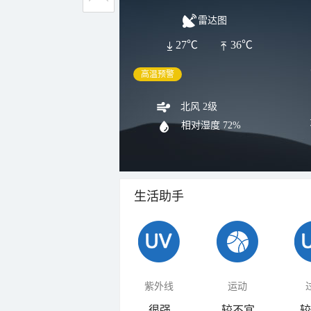
雷达图
27℃
36℃
高温预警
北风 2级
相对湿度
72%
生活助手
紫外线
运动
很强
较不宜
较