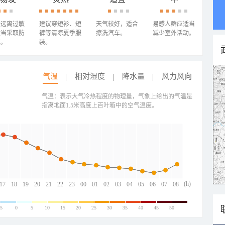
需远离过敏
建议穿短衫、短
天气较好，适合
易感人群应适当
适当采取防
裤等清凉夏季服
擦洗汽车。
减少室外活动。
施。
装。
气温
相对湿度
降水量
风力风向
气温：表示大气冷热程度的物理量，气象上给出的气温是
指离地面1.5米高度上百叶箱中的空气温度。
(h)
17
18
19
20
21
22
23
00
01
02
03
04
05
06
07
08
-5
0
5
10
15
20
25
30
35
40
45
50