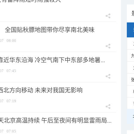
节！ 全国贴秋膘地图带你尽享南北美味
07
08:00
靠近华东沿海 冷空气南下中东部多地暑...
07
07:45
向西北方向移动 未来对我国无影响
07
07:19
北京高温持续 午后至夜间有明显雷雨局...
07
07:05