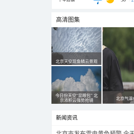
高清图集
北京天空现鱼鳞云景观
今日份天空“显眼包” 北
北京气温
京浓积云强势抢镜
新闻资讯
北京市发布雷电黄色预警 今