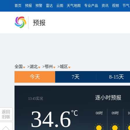
首页
预报
预警
雷达
云图
天气地图
专业产品
资讯
视频
节气
预报
全国
>
湖北
>
鄂州
>
城区
今天
7天
8-15天
逐小时预报
13:45
实况
34.6
℃
08时
09时
1