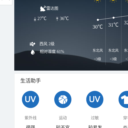
雷达图
27℃
36℃
3
31℃
30℃
西风 2级
东北风
东北风
东
相对湿度
61%
<3级
<3级
<
生活助手
紫外线
运动
过敏
穿
很强
较不宜
较易发
炎