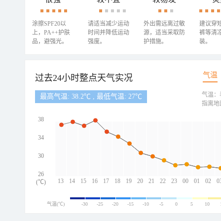
涂擦SPF20以
请适当减少运动
外出需远离过敏
建议穿
上，PA++护肤
时间并降低运动
源，适当采取防
裤等清
品，避强光。
强度。
护措施。
装。
气温
过去24小时整点天气实况
气温：
最高气温: 38.2℃ , 最低气温: 27℃
指离地
38
34
30
26
13
14
15
16
17
18
19
20
21
22
23
00
01
02
0
(℃)
气温(℃)
-30
-25
-20
-15
-10
-5
0
5
10