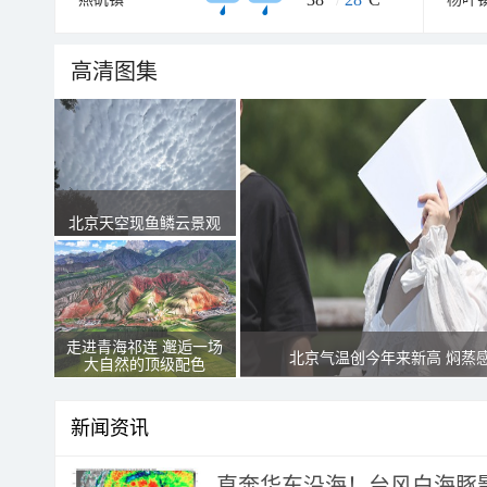
高清图集
北京天空现鱼鳞云景观
走进青海祁连 邂逅一场
北京气温创今年来新高 焖蒸
大自然的顶级配色
新闻资讯
直奔华东沿海！台风白海豚影