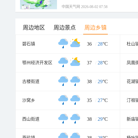
中国天气网 2026-08-02 07:58
周边地区
周边景点
周边乡镇
36
/
28
°C
碧石镇
杜山
37
/
28
°C
鄂州经济开发区
凤凰
38
/
29
°C
古楼街道
花湖
35
/
27
°C
沙窝乡
汀祖
38
/
29
°C
西山街道
新庙
38
/
28
°C
燕矶镇
杨叶