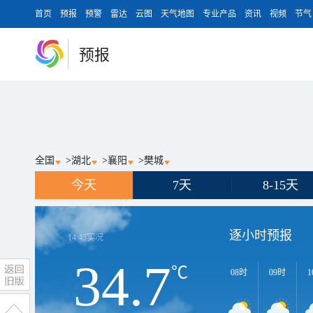
首页
预报
预警
雷达
云图
天气地图
专业产品
资讯
视频
节气
预报
全国
>
湖北
>
襄阳
>
樊城
今天
7天
8-15天
逐小时预报
14:45
实况
34.7
℃
08时
09时
1