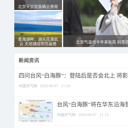
北京天空现鱼鳞云景观
青海湖畔：湖光花海长
北京气温创今年来新高 焖蒸
云 天地铺成明亮画卷
新闻资讯
四问台风“白海豚”：登陆后是否会北上 将影响
中国天气网
2026-08-07
11:20
台风“白海豚”将在华东沿海
中国天气网
2026-08-07
11:15