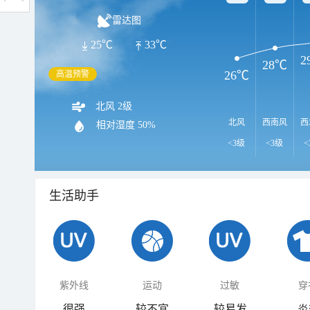
雷达图
25℃
33℃
2
28℃
26℃
高温预警
北风 2级
北风
西南风
西
相对湿度
50%
<3级
<3级
<
生活助手
紫外线
运动
过敏
穿
很强
较不宜
较易发
炎