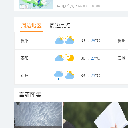
中国天气网 2026-08-03 08:00
周边地区
周边景点
33
/
25
°C
襄阳
襄州
36
/
27
°C
枣阳
襄城
33
/
25
°C
邓州
高清图集