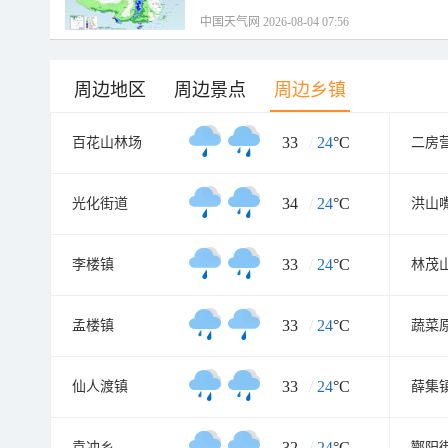
中国天气网 2026-08-04 07:56
周边地区
周边景点
周边乡镇
33
/
24
°C
百花山林场
二房
34
/
24
°C
光化街道
洪山
33
/
24
°C
李楼镇
林茂
33
/
24
°C
孟楼镇
蔬菜
33
/
24
°C
仙人渡镇
薛集
32
/
24
°C
袁冲乡
酂阳