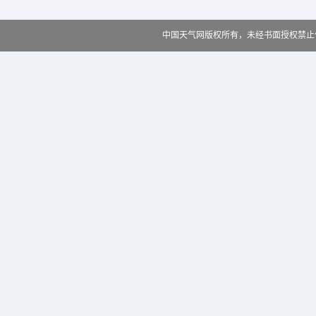
中国天气网版权所有，未经书面授权禁止使用 