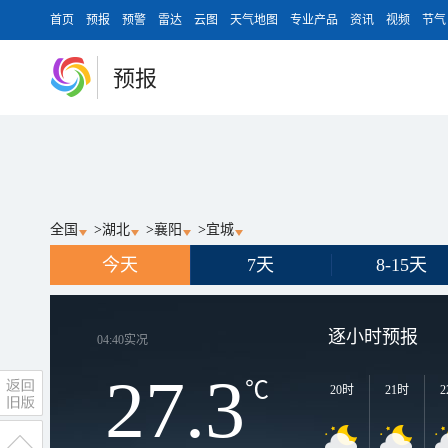
首页
预报
预警
雷达
云图
天气地图
专业产品
资讯
视频
节气
预报
全国
>
湖北
>
襄阳
>
宜城
今天
7天
8-15天
逐小时预报
04:40
实况
27.3
℃
20时
21时
2