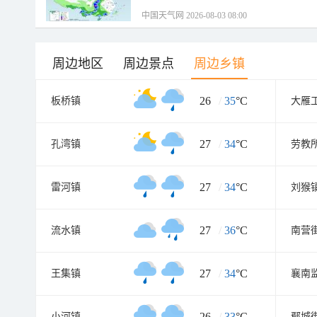
中国天气网 2026-08-03 08:00
周边地区
周边景点
周边乡镇
26
/
35
°C
板桥镇
大雁
27
/
34
°C
孔湾镇
劳教
27
/
34
°C
雷河镇
刘猴
27
/
36
°C
流水镇
南营
27
/
34
°C
王集镇
襄南
26
/
33
°C
小河镇
鄢城