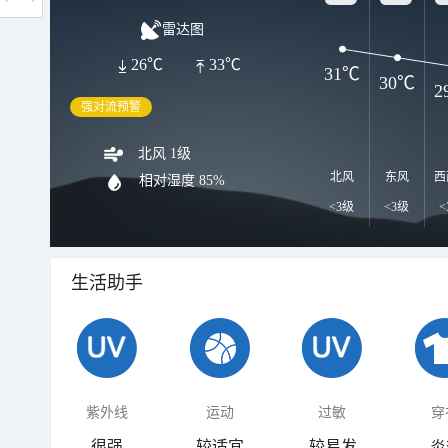
雷达图
26℃
33℃
31℃
30℃
2
强对流预警
北风 1级
北风
东风
西
相对湿度
85%
<3级
<3级
<
生活助手
紫外线
运动
过敏
穿
很强
较适宜
较易发
炎