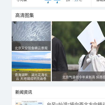
高清图集
北京天空现鱼鳞云景观
青海湖畔：湖光花海长
北京气温创今年来新高 焖蒸
云 天地铺成明亮画卷
新闻资讯
台风“灿鸿”将向西北方向移