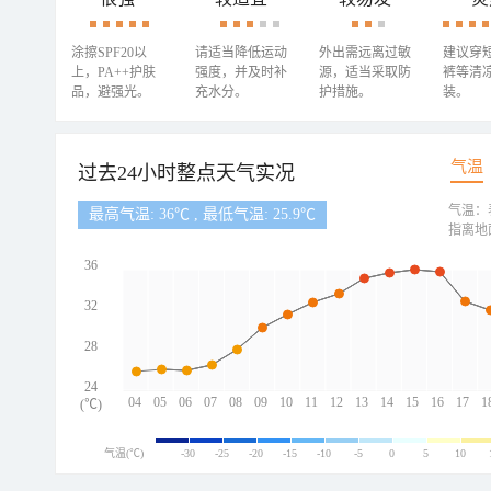
涂擦SPF20以
请适当降低运动
外出需远离过敏
建议穿
上，PA++护肤
强度，并及时补
源，适当采取防
裤等清
品，避强光。
充水分。
护措施。
装。
气温
过去24小时整点天气实况
气温：
最高气温: 36℃ , 最低气温: 25.9℃
指离地
36
32
28
24
04
05
06
07
08
09
10
11
12
13
14
15
16
17
1
(℃)
气温(℃)
-30
-25
-20
-15
-10
-5
0
5
10