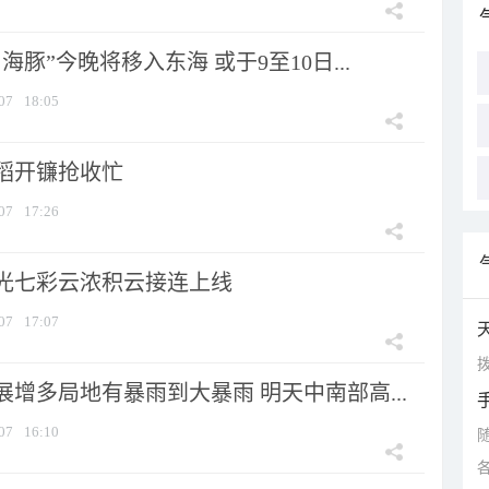
海豚”今晚将移入东海 或于9至10日...
07
18:05
稻开镰抢收忙
07
17:26
光七彩云浓积云接连上线
07
17:07
拨
增多局地有暴雨到大暴雨 明天中南部高...
07
16:10