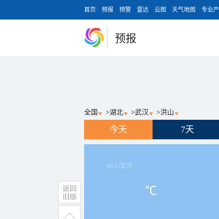
首页
预报
预警
雷达
云图
天气地图
专业产
预报
全国
>
湖北
>
武汉
>
洪山
今天
7天
08:55
实况
℃