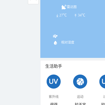
雷达图
27℃
34℃
相对湿度
生活助手
紫外线
运动
很强
较不宜
较