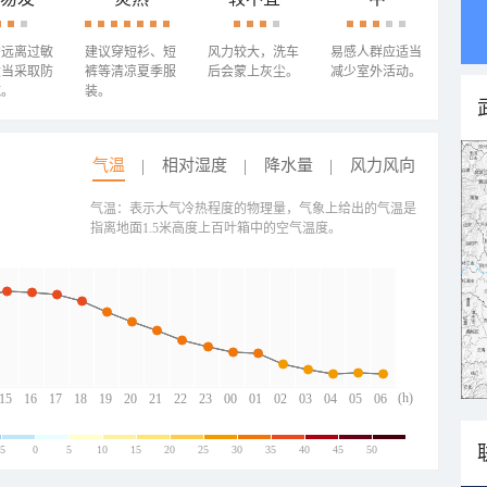
需远离过敏
建议穿短衫、短
风力较大，洗车
易感人群应适当
适当采取防
裤等清凉夏季服
后会蒙上灰尘。
减少室外活动。
施。
装。
气温
相对湿度
降水量
风力风向
气温：表示大气冷热程度的物理量，气象上给出的气温是
指离地面1.5米高度上百叶箱中的空气温度。
(h)
15
16
17
18
19
20
21
22
23
00
01
02
03
04
05
06
-5
0
5
10
15
20
25
30
35
40
45
50