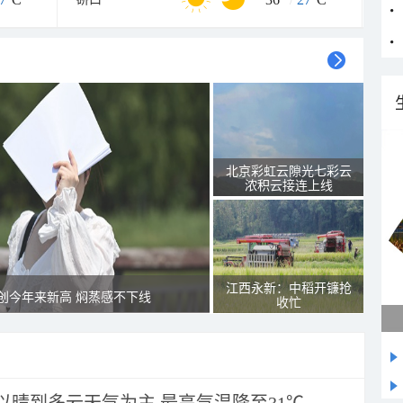
北京彩虹云隙光七彩云
浓积云接连上线
江西永新：中稻开镰抢
创今年来新高 焖蒸感不下线
收忙