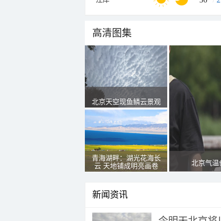
高清图集
北京天空现鱼鳞云景观
青海湖畔：湖光花海长
北京气温
云 天地铺成明亮画卷
新闻资讯