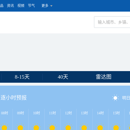
品
资讯
视频
节气
更多
8-15天
40天
雷达图
逐小时预报
明
08时
09时
10时
11时
12时
13时
14时
15时