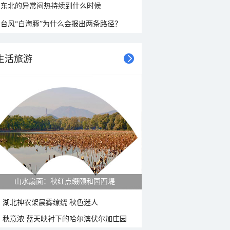
东北的异常闷热持续到什么时候
台风“白海豚”为什么会报出两条路径？
生活旅游
紫菊满山坡 黄山坡山村秋色正好
湖北神农架晨雾缭绕 秋色迷人
秋意浓 蓝天映衬下的哈尔滨伏尔加庄园