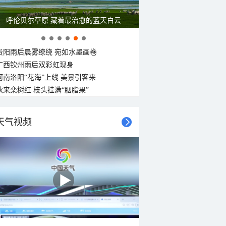
一组图感受水中消暑快乐瞬间
贵阳雨后晨雾缭绕 宛如水墨画卷
广西钦州雨后双彩虹现身
河南洛阳“花海”上线 美景引客来
秋来栾树红 枝头挂满“胭脂果”
天气视频