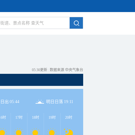
05:30更新
|
数据来源 中央气象台
日日出
05:44
明日日落
19:11
16时
17时
18时
19时
20时
21时
22时
23时
0