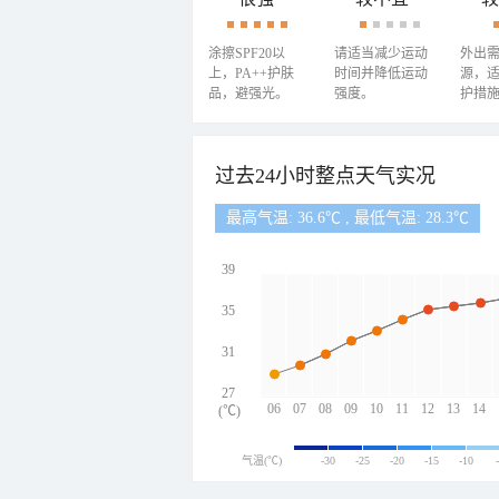
涂擦SPF20以
请适当减少运动
外出
上，PA++护肤
时间并降低运动
源，
品，避强光。
强度。
护措
过去24小时整点天气实况
最高气温: 36.6℃ , 最低气温: 28.3℃
39
35
31
27
06
07
08
09
10
11
12
13
14
(℃)
气温(℃)
-30
-25
-20
-15
-10