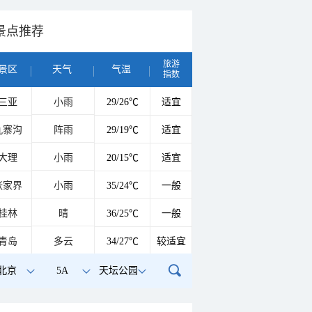
景点推荐
旅游
景区
天气
气温
指数
三亚
小雨
29/26℃
适宜
九寨沟
阵雨
29/19℃
适宜
大理
小雨
20/15℃
适宜
张家界
小雨
35/24℃
一般
桂林
晴
36/25℃
一般
青岛
多云
34/27℃
较适宜
北京
5A
天坛公园