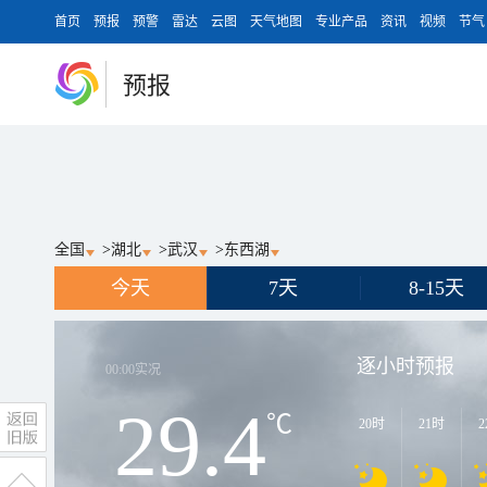
首页
预报
预警
雷达
云图
天气地图
专业产品
资讯
视频
节气
预报
全国
>
湖北
>
武汉
>
东西湖
今天
7天
8-15天
逐小时预报
00:00
实况
29.4
℃
20时
21时
2