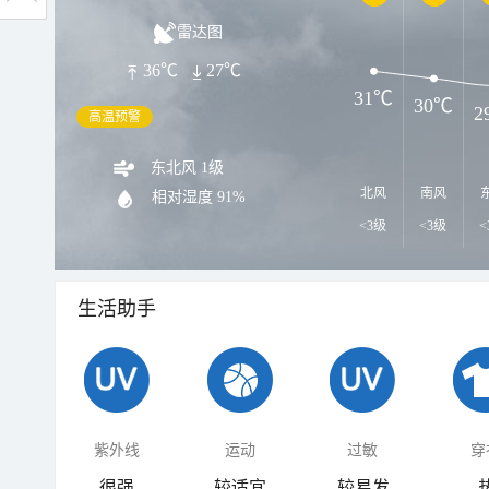
雷达图
36℃
27℃
31℃
30℃
2
高温预警
东北风 1级
北风
南风
相对湿度
91%
<3级
<3级
<
生活助手
紫外线
运动
过敏
穿
很强
较适宜
较易发