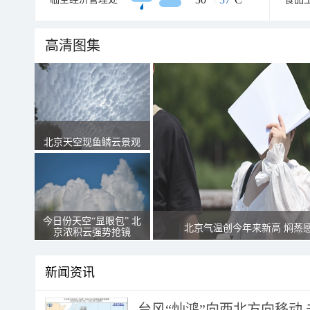
高清图集
北京天空现鱼鳞云景观
今日份天空“显眼包” 北
北京气温创今年来新高 焖蒸
京浓积云强势抢镜
新闻资讯
台风“灿鸿”向西北方向移动