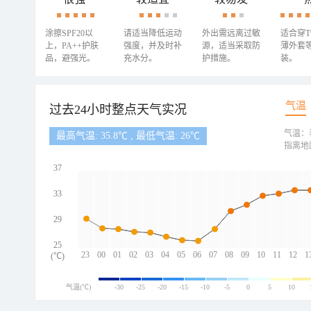
涂擦SPF20以
请适当降低运动
外出需远离过敏
适合穿
上，PA++护肤
强度，并及时补
源，适当采取防
薄外套
品，避强光。
充水分。
护措施。
装。
气温
过去24小时整点天气实况
气温：
最高气温: 35.8℃ , 最低气温: 26℃
指离地
37
33
29
25
23
00
01
02
03
04
05
06
07
08
09
10
11
12
1
(℃)
气温(℃)
-30
-25
-20
-15
-10
-5
0
5
10