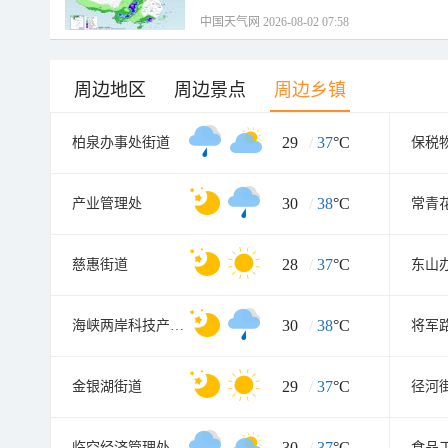
中国天气网 2026-08-02 07:58
周边地区
周边景点
周边乡镇
29
/
37
°C
柏泉办事处街道
保税
30
/
38
°C
产业管理处
28
/
37
°C
慈惠街道
东山
30
/
38
°C
海峡两岸科技产业管理处
将军
29
/
37
°C
金银湖街道
径河
30
/
37
°C
临空经济管理处
食品