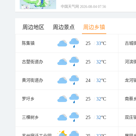
中国天气网 2026-08-04 07:56
周边地区
周边景点
周边乡镇
25
/
33
°C
陈集镇
古城
25
/
32
°C
古楚街道办
河滨
24
/
32
°C
黄河街道办
龙河
25
/
32
°C
罗圩乡
南蔡
25
/
32
°C
三棵树乡
双庄
25
/
32
°C
苏州宿迁工业园
屠园