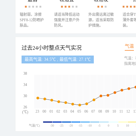
辐射弱，涂擦
请适当降低运动
外出需远离过敏
适合穿
SPF8-12防晒护
强度并注意户外
源，适当采取防
薄外套
肤品。
防风。
护措施。
装。
气温
过去24小时整点天气实况
气温：
最高气温: 34.5℃ , 最低气温: 27.1℃
指离地
38
34
30
26
23
00
01
02
03
04
05
06
07
08
09
10
11
12
1
(℃)
气温(℃)
-30
-25
-20
-15
-10
-5
0
5
10