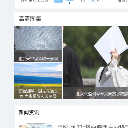
高清图集
北京天空现鱼鳞云景观
青海湖畔：湖光花海长
北京气温创今年来新高 焖蒸
云 天地铺成明亮画卷
新闻资讯
台风“灿鸿”将向偏西方向移