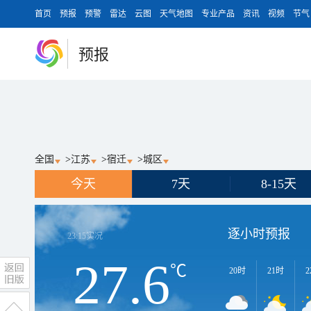
首页
预报
预警
雷达
云图
天气地图
专业产品
资讯
视频
节气
预报
全国
>
江苏
>
宿迁
>
城区
今天
7天
8-15天
逐小时预报
23:15
实况
27.6
℃
20时
21时
2