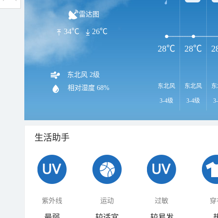
雷达图
34℃
26℃
28℃
28℃
2
东北风 2级
东北风
东北风
东
相对湿度
68%
3-4级
3-4级
3
生活助手
紫外线
运动
过敏
穿
最弱
较适宜
较易发