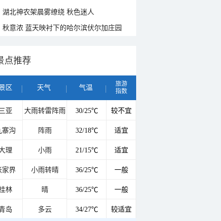
湖北神农架晨雾缭绕 秋色迷人
秋意浓 蓝天映衬下的哈尔滨伏尔加庄园
景点推荐
旅游
景区
天气
气温
指数
三亚
大雨转雷阵雨
30/25℃
较不宜
九寨沟
阵雨
32/18℃
适宜
大理
小雨
21/15℃
适宜
张家界
小雨转晴
36/25℃
一般
桂林
晴
36/25℃
一般
青岛
多云
34/27℃
较适宜