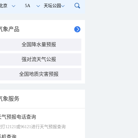
北京
5A
天坛公园
气象产品
全国降水量预报
强对流天气公报
全国地质灾害预报
气象服务
天气预报电话查询
打12121或96121进行天气预报查询
手机查询