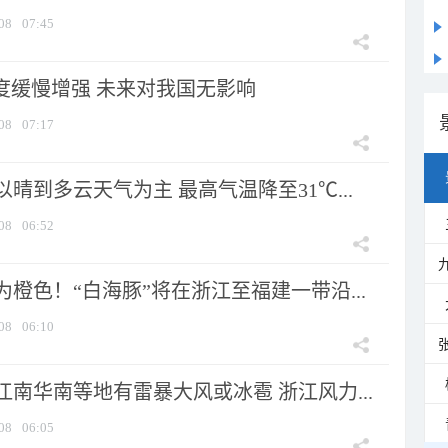
08
07:45
强度缓慢增强 未来对我国无影响
08
07:17
晴到多云天气为主 最高气温降至31℃...
08
06:52
橙色！“白海豚”将在浙江至福建一带沿...
08
06:10
南华南等地有雷暴大风或冰雹 浙江风力...
08
06:05