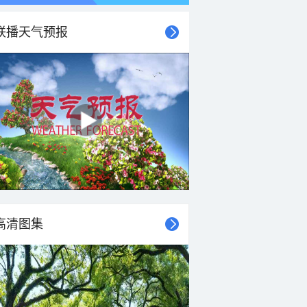
联播天气预报
21时
22时
23时
00时
01时
02时
03时
04时
高清图集