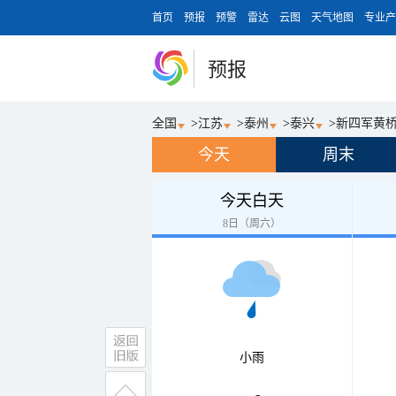
首页
预报
预警
雷达
云图
天气地图
专业产
预报
全国
>
江苏
>
泰州
>
泰兴
>
新四军黄
今天
周末
今天白天
8日（周六）
小雨