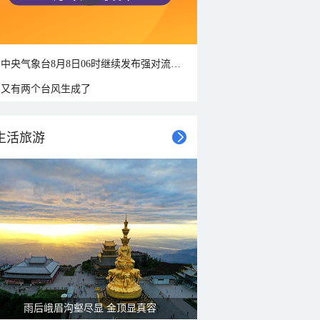
中央气象台8月8日06时继续发布强对流天气蓝色预警
又有两个台风生成了
生活旅游
雨后峨眉沟壑尽显 金顶显真容