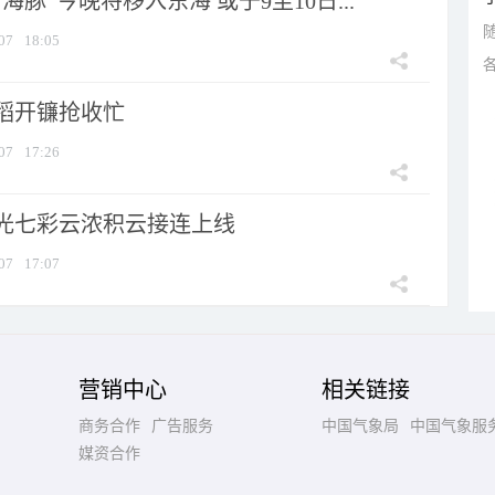
海豚”今晚将移入东海 或于9至10日...
07
18:05
稻开镰抢收忙
07
17:26
光七彩云浓积云接连上线
07
17:07
营销中心
相关链接
商务合作
广告服务
中国气象局
中国气象服
媒资合作