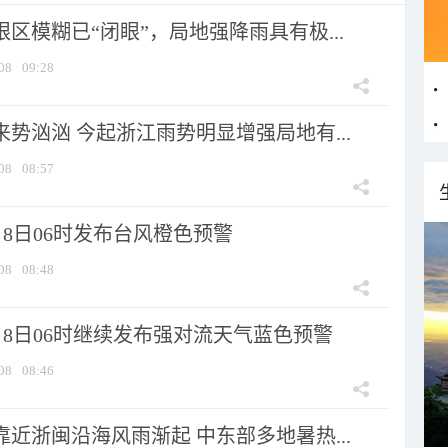
眼区模糊已“闭眼”，局地强降雨具有极...
08
09:28
来势汹汹 今起浙江雨势明显增强局地有...
08
08:57
8日06时发布台风橙色预警
08
08:48
月8日06时继续发布强对流天气蓝色预警
08
08:46
靠近浙闽沿海风雨渐起 中东部多地暑热...