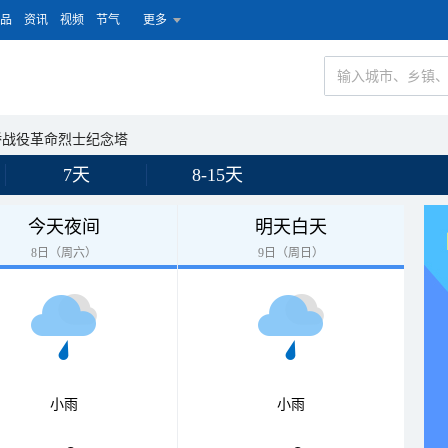
品
资讯
视频
节气
更多
桥战役革命烈士纪念塔
7天
8-15天
今天夜间
明天白天
8日（周六）
9日（周日）
小雨
小雨