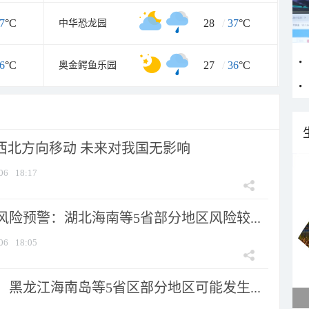
7
°C
28
/
37
°C
中华恐龙园
6
°C
27
/
36
°C
奥金鳄鱼乐园
向西北方向移动 未来对我国无影响
06
18:17
险预警：湖北海南等5省部分地区风险较...
06
18:05
黑龙江海南岛等5省区部分地区可能发生...