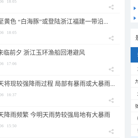
06
18:05
黄色 “白海豚”或登陆浙江福建一带沿...
06
18:05
”来临前夕 浙江玉环渔船回港避风
06
17:06
将现较强降雨过程 局部有暴雨或大暴雨...
06
16:37
天降雨频繁 今明天雨势较强局地有大暴雨
06
15:50