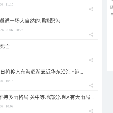
06
11:15
 邂逅一场大自然的顶级配色
26-08-06
10:26
人死亡
7日将移入东海逐渐靠近华东沿海 “鲸...
06
10:15
持多雨格局 关中等地部分地区有大雨局...
06
10:09