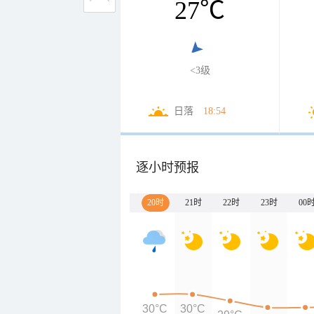
27
℃
<3级
日落
18:54
逐小时预报
20时
21时
22时
23时
00
30°C
30°C