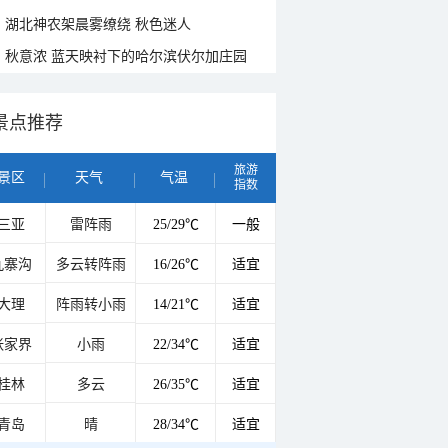
湖北神农架晨雾缭绕 秋色迷人
秋意浓 蓝天映衬下的哈尔滨伏尔加庄园
景点推荐
旅游
景区
天气
气温
指数
三亚
雷阵雨
25/29℃
一般
九寨沟
多云转阵雨
16/26℃
适宜
大理
阵雨转小雨
14/21℃
适宜
张家界
小雨
22/34℃
适宜
桂林
多云
26/35℃
适宜
青岛
晴
28/34℃
适宜