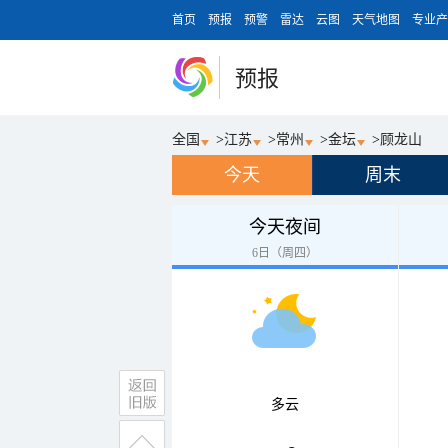
首页
预报
预警
雷达
云图
天气地图
专业产
预报
全国
>
江苏
>
常州
>
金坛
>
顾龙山
今天
周末
今天夜间
6日（周四）
多云