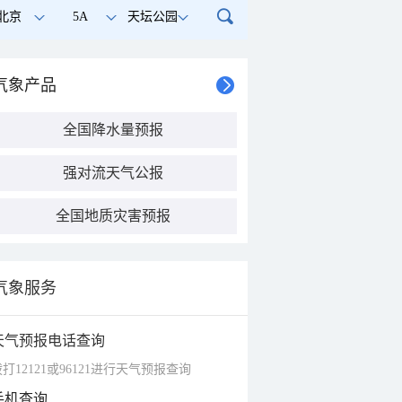
北京
5A
天坛公园
气象产品
全国降水量预报
强对流天气公报
全国地质灾害预报
气象服务
天气预报电话查询
打12121或96121进行天气预报查询
手机查询