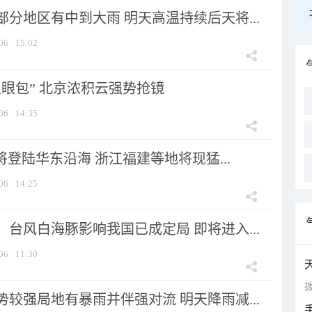
分地区有中到大雨 明天高温持续后天将...
06
15:02
显眼包” 北京浓积云强势抢镜
06
14:35
将登陆华东沿海 浙江福建等地将现猛...
06
14:25
台风白海豚影响我国已成定局 即将进入...
06
11:30
拨
较强局地有暴雨并伴强对流 明天降雨减...