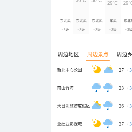
30°C
30°C
29°C
29°
东北风
东北风
东北风
东风
东北
<3级
<3级
<3级
<3级
<3
周边地区
周边景点
周边
27
/
3
新北中心公园
23
/
3
南山竹海
26
/
3
天目湖旅游度假区
27
/
3
亚细亚影视城