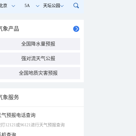
北京
5A
天坛公园
气象产品
全国降水量预报
强对流天气公报
全国地质灾害预报
气象服务
天气预报电话查询
打12121或96121进行天气预报查询
手机查询