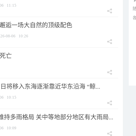
06
11:15
 邂逅一场大自然的顶级配色
26-08-06
10:26
人死亡
7日将移入东海逐渐靠近华东沿海 “鲸...
06
10:15
持多雨格局 关中等地部分地区有大雨局...
06
10:09