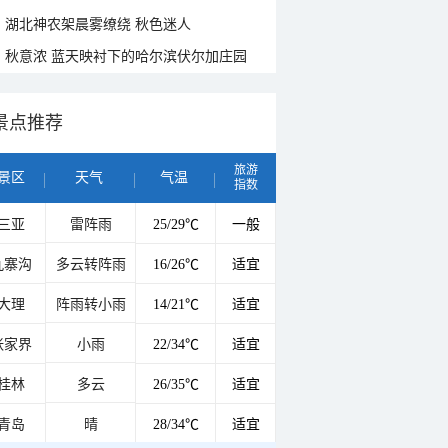
湖北神农架晨雾缭绕 秋色迷人
秋意浓 蓝天映衬下的哈尔滨伏尔加庄园
景点推荐
旅游
景区
天气
气温
指数
三亚
雷阵雨
25/29℃
一般
九寨沟
多云转阵雨
16/26℃
适宜
大理
阵雨转小雨
14/21℃
适宜
张家界
小雨
22/34℃
适宜
桂林
多云
26/35℃
适宜
青岛
晴
28/34℃
适宜