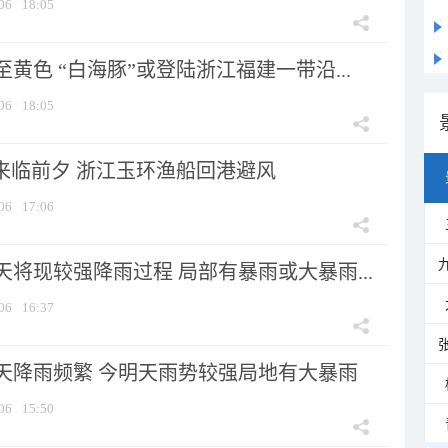
06
18:05
黄色 “白海豚”或登陆浙江福建一带沿...
06
18:05
”来临前夕 浙江玉环渔船回港避风
06
17:06
将现较强降雨过程 局部有暴雨或大暴雨...
06
16:37
天降雨频繁 今明天雨势较强局地有大暴雨
06
15:50