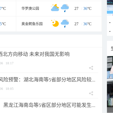
7
°C
27
/
36
°C
华罗庚公园
5
°C
27
/
36
°C
奥金鳄鱼乐园
向西北方向移动 未来对我国无影响
06
18:17
险预警：湖北海南等5省部分地区风险较...
06
18:05
黑龙江海南岛等5省区部分地区可能发生...