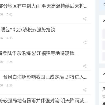
分地区有中到大雨 明天高温持续后天将...
06
15:02
显眼包” 北京浓积云强势抢镜
06
14:35
将登陆华东沿海 浙江福建等地将现猛...
06
14:25
台风白海豚影响我国已成定局 即将进入...
06
11:30
拨
较强局地有暴雨并伴强对流 明天降雨减...