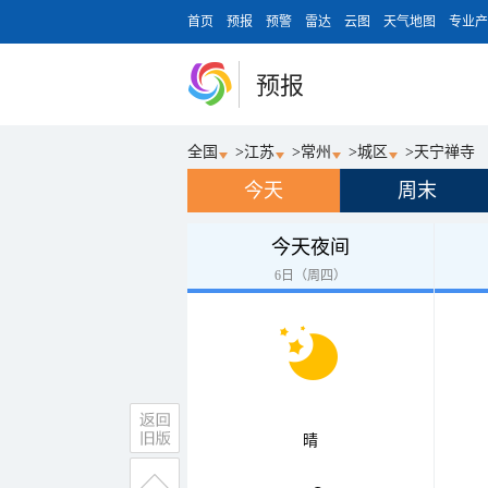
首页
预报
预警
雷达
云图
天气地图
专业产
预报
全国
>
江苏
>
常州
>
城区
>
天宁禅寺
今天
周末
今天夜间
6日（周四）
晴