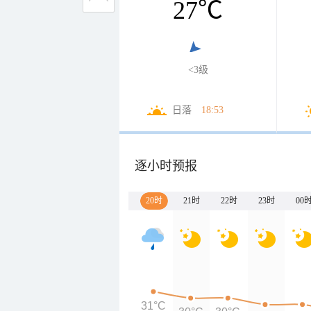
27
℃
<3级
日落
18:53
逐小时预报
20时
21时
22时
23时
00
31°C