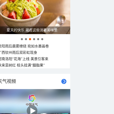
夏天的快乐 藏在这些消暑美味里
贵阳雨后晨雾缭绕 宛如水墨画卷
广西钦州雨后双彩虹现身
河南洛阳“花海”上线 美景引客来
秋来栾树红 枝头挂满“胭脂果”
天气视频