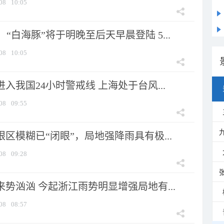
08
10:05
“白海豚”将于明晚至后天早晨登陆 5...
08
10:05
进入我国24小时警戒线 上海处于台风...
08
09:55
眼区模糊已“闭眼”，局地强降雨具有极...
08
09:28
来势汹汹 今起浙江雨势明显增强局地有...
08
08:57