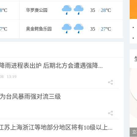
8
°C
35
/
28
°C
华罗庚公园
7
°C
35
/
27
°C
奥金鳄鱼乐园
 降雨进程表出炉 后期北方会遭遇强降...
08
13:19
为台风暴雨强对流三级
苏上海浙江等地部分地区将有10级以上...
立