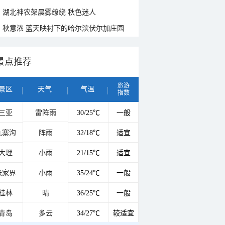
湖北神农架晨雾缭绕 秋色迷人
秋意浓 蓝天映衬下的哈尔滨伏尔加庄园
景点推荐
旅游
景区
天气
气温
指数
三亚
雷阵雨
30/25℃
一般
九寨沟
阵雨
32/18℃
适宜
大理
小雨
21/15℃
适宜
张家界
小雨
35/24℃
一般
桂林
晴
36/25℃
一般
青岛
多云
34/27℃
较适宜