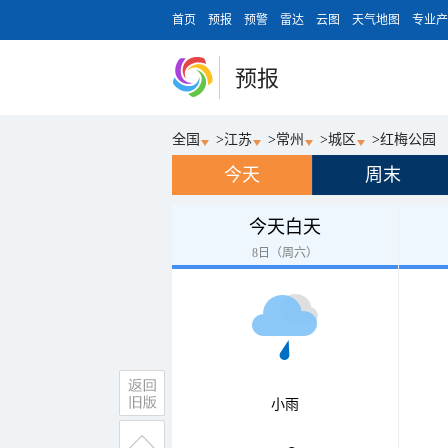
首页
预报
预警
雷达
云图
天气地图
专业产
预报
全国
>
江苏
>
常州
>
城区
>
红梅公园
今天
周末
今天白天
8日（周六）
小雨