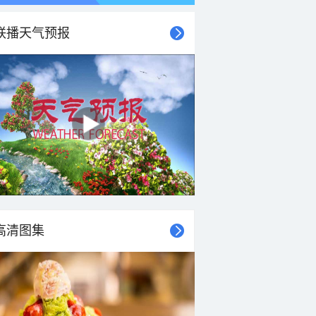
联播天气预报
21时
22时
23时
00时
01时
02时
03时
04时
高清图集