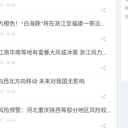
08
06:52
橙色！“白海豚”将在浙江至福建一带沿...
08
06:10
南华南等地有雷暴大风或冰雹 浙江风力...
08
06:05
将向西北方向移动 未来对我国无影响
07
18:10
风险预警：河北重庆陕西等部分地区风险较...
07
18:05