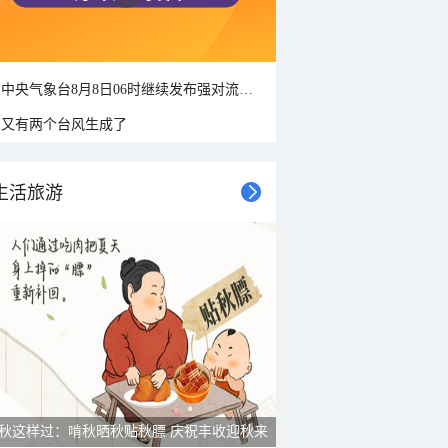
中央气象台8月8日06时继续发布强对流天气蓝色预警
又有两个台风生成了
生活旅游
秋这样过：啃秋晒秋贴秋膘 庆祝丰收迎秋来