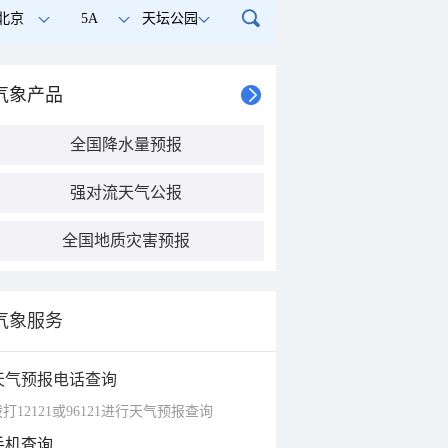
北京
5A
天坛公园
气象产品
全国降水量预报
强对流天气公报
全国地质灾害预报
气象服务
天气预报电话查询
打12121或96121进行天气预报查询
手机查询