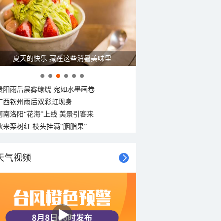
30°C
30°C
30°C
30°C
29°C
29°C
29°C
28°C
东北风
东北风
东北风
北风
北风
北风
北风
北风
3-4级
3-4级
3-4级
3-4级
3-4级
3-4级
3-4级
3-4级
夏天的快乐 藏在这些消暑美味里
贵阳雨后晨雾缭绕 宛如水墨画卷
广西钦州雨后双彩虹现身
河南洛阳“花海”上线 美景引客来
秋来栾树红 枝头挂满“胭脂果”
天气视频