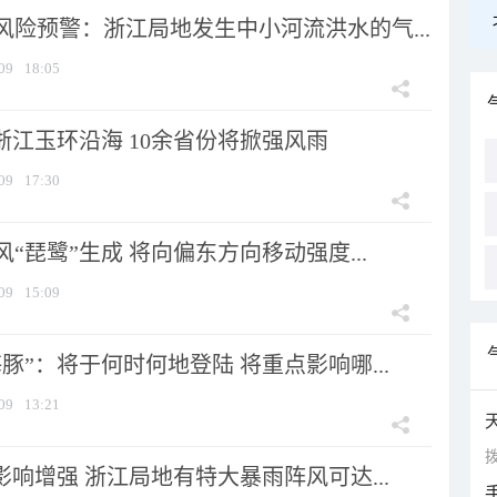
风险预警：浙江局地发生中小河流洪水的气...
09
18:05
浙江玉环沿海 10余省份将掀强风雨
09
17:30
风“琵鹭”生成 将向偏东方向移动强度...
09
15:09
豚”：将于何时何地登陆 将重点影响哪...
09
13:21
拨
影响增强 浙江局地有特大暴雨阵风可达...