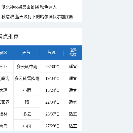
湖北神农架晨雾缭绕 秋色迷人
秋意浓 蓝天映衬下的哈尔滨伏尔加庄园
景点推荐
旅游
景区
天气
气温
指数
三亚
多云转中雨
26/30℃
适宜
九寨沟
多云转雷阵雨
19/34℃
适宜
大理
小雨
15/24℃
适宜
张家界
晴
22/34℃
适宜
桂林
多云
26/37℃
适宜
青岛
小雨
27/29℃
适宜