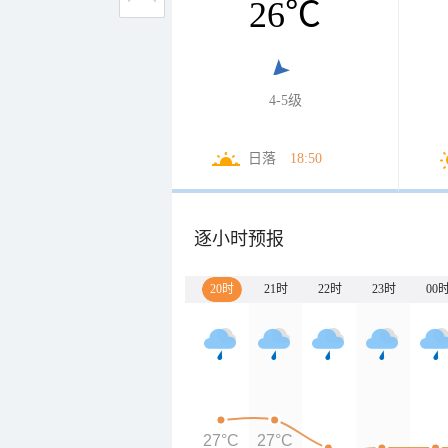
26
℃
4-5级
日落
18:50
逐小时预报
20时
21时
22时
23时
00
27°C
27°C