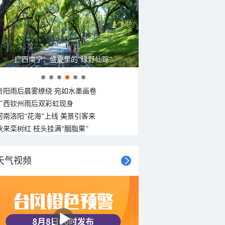
广西南宁：盛夏里的“绿野仙踪”
贵阳雨后晨雾缭绕 宛如水墨画卷
广西钦州雨后双彩虹现身
河南洛阳“花海”上线 美景引客来
秋来栾树红 枝头挂满“胭脂果”
天气视频