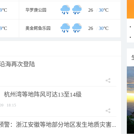
9
°C
26
/
30
°C
华罗庚公园
9
°C
26
/
30
°C
奥金鳄鱼乐园
市沿海再次登陆
：杭州湾等地阵风可达13至14级
09
18:15
预警：浙江安徽等地部分地区发生地质灾害...