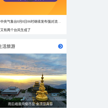
中央气象台8月8日06时继续发布强对流天气蓝色预警
又有两个台风生成了
生活旅游
雨后峨眉沟壑尽显 金顶显真容