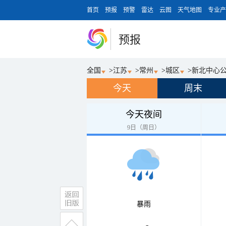
首页
预报
预警
雷达
云图
天气地图
专业产
预报
全国
>
江苏
>
常州
>
城区
>
新北中心
今天
周末
今天夜间
9日（周日）
暴雨