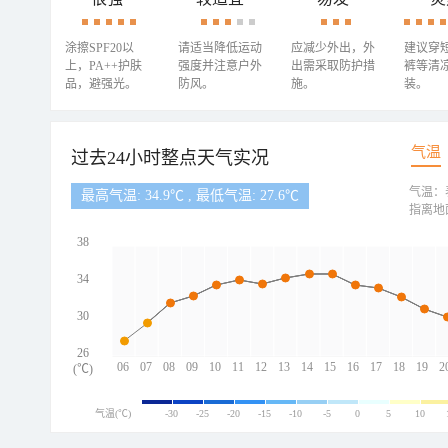
涂擦SPF20以
请适当降低运动
应减少外出，外
建议穿
上，PA++护肤
强度并注意户外
出需采取防护措
裤等清
品，避强光。
防风。
施。
装。
气温
过去24小时整点天气实况
气温：
最高气温: 34.9℃ , 最低气温: 27.6℃
指离地
38
34
30
26
06
07
08
09
10
11
12
13
14
15
16
17
18
19
2
(℃)
气温(℃)
-30
-25
-20
-15
-10
-5
0
5
10