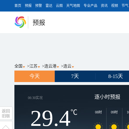
首页
预报
预警
雷达
云图
天气地图
专业产品
资讯
视频
节气
预报
全国
>
江苏
>
连云港
>
连云
今天
7天
8-15天
逐小时预报
06:30
实况
29.4
℃
08时
09时
1