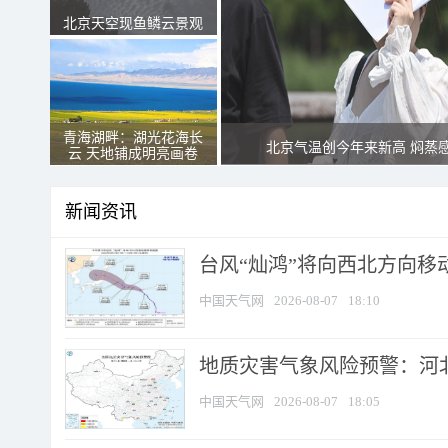
北京天空现鱼鳞云景观
青海湖畔：湖光花海长
北京气温创今年来新高 焖蒸
云 天地铺成明亮画卷
新闻资讯
台风“灿鸿”将向西北方向移
中国天气网
2026-08-07
18:10
地质灾害气象风险预警：河北
中国天气网
2026-08-07
18:05