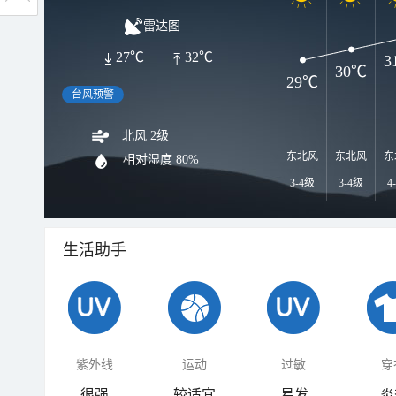
雷达图
27℃
32℃
3
30℃
29℃
台风预警
北风 2级
东北风
东北风
东
相对湿度
80%
3-4级
3-4级
4
生活助手
紫外线
运动
过敏
穿
很强
较适宜
易发
炎