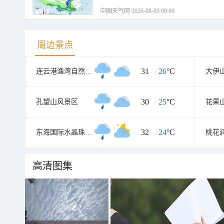
中国天气网 2026-08-03 08:00
周边景点
31
/
26
°C
连云港渔湾自然风景区
大伊
30
/
25
°C
孔望山风景区
花果
32
/
24
°C
东海国际水晶珠宝城
桃花
高清图集