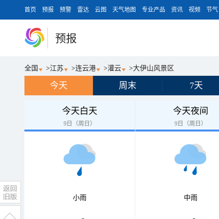
首页
预报
预警
雷达
云图
天气地图
专业产品
资讯
视频
节气
预报
全国
>
江苏
>
连云港
>
灌云
>
大伊山风景区
今天
周末
7天
今天白天
今天夜间
9日（周日）
9日（周日）
小雨
中雨