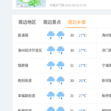
中国天气网 2026-08-05 07:56
周边地区
周边景点
周边乡镇
30
/
27
°C
板浦镇
海州
30
/
27
°C
海州经济开发区
洪门
31
/
27
°C
锦屏镇
宁海
30
/
26
°C
朐阳街道
新坝
31
/
27
°C
幸福路街道
板桥
31
/
25
°C
板桥街道
朝阳