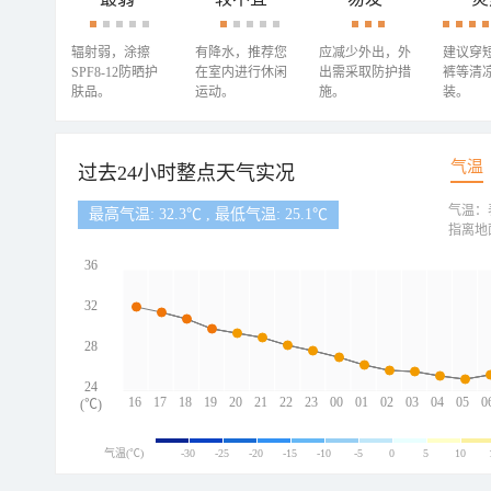
辐射弱，涂擦
有降水，推荐您
应减少外出，外
建议穿
SPF8-12防晒护
在室内进行休闲
出需采取防护措
裤等清
肤品。
运动。
施。
装。
气温
过去24小时整点天气实况
气温：
最高气温: 32.3℃ , 最低气温: 25.1℃
指离地
36
32
28
24
16
17
18
19
20
21
22
23
00
01
02
03
04
05
0
(℃)
气温(℃)
-30
-25
-20
-15
-10
-5
0
5
10