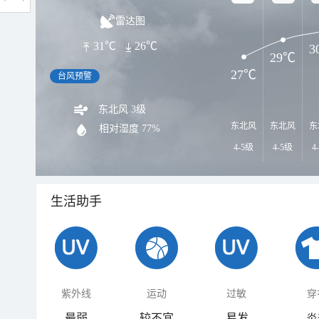
雷达图
31℃
26℃
3
29℃
27℃
台风预警
东北风 3级
东北风
东北风
东
相对湿度
77%
4-5级
4-5级
4
生活助手
紫外线
运动
过敏
穿
最弱
较不宜
易发
炎