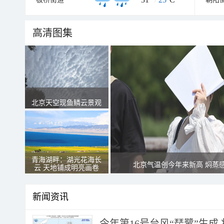
高清图集
北京天空现鱼鳞云景观
青海湖畔：湖光花海长
北京气温创今年来新高 焖蒸
云 天地铺成明亮画卷
新闻资讯
今年第16号台风“琵鹭”生成 