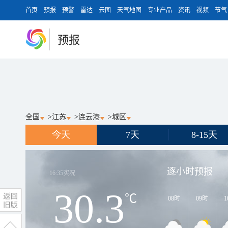
首页
预报
预警
雷达
云图
天气地图
专业产品
资讯
视频
节气
预报
全国
>
江苏
>
连云港
>
城区
今天
7天
8-15天
逐小时预报
16:35
实况
30.3
℃
08时
09时
1