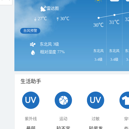
雷达图
27℃
30℃
3
31℃
30℃
台风预警
东北风 3级
东北风
东北风
东
相对湿度
77%
3-4级
3-4级
3
生活助手
紫外线
运动
过敏
穿
最弱
较不宜
较易发
炎