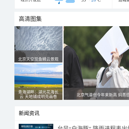
高清图集
北京天空现鱼鳞云景观
青海湖畔：湖光花海长
北京气温创今年来新高 焖蒸
云 天地铺成明亮画卷
新闻资讯
台风“白海豚” 降雨进程表出炉