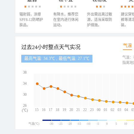
辐射弱，涂擦
有降水，推荐您
外出需远离过敏
建议穿
SPF8-12防晒护
在室内进行休闲
源，适当采取防
裤等清
肤品。
运动。
护措施。
装。
气温
过去24小时整点天气实况
气温：
最高气温: 34.3℃ , 最低气温: 27.1℃
指离地
38
34
30
26
15
16
17
18
19
20
21
22
23
00
01
02
03
04
0
(℃)
气温(℃)
-30
-25
-20
-15
-10
-5
0
5
10