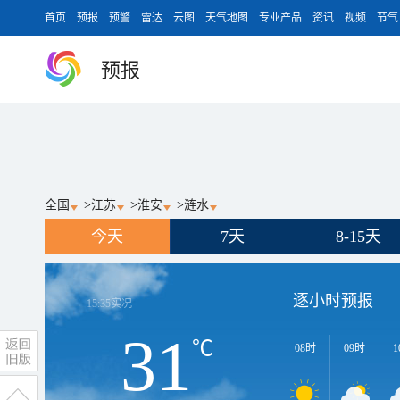
首页
预报
预警
雷达
云图
天气地图
专业产品
资讯
视频
节气
预报
全国
>
江苏
>
淮安
>
涟水
今天
7天
8-15天
逐小时预报
15:35
实况
31
℃
08时
09时
1