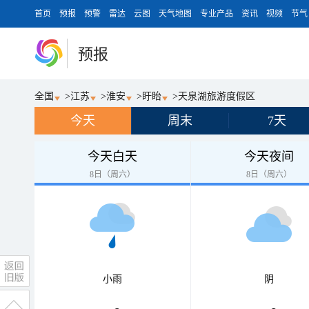
首页
预报
预警
雷达
云图
天气地图
专业产品
资讯
视频
节气
预报
全国
>
江苏
>
淮安
>
盱眙
>
天泉湖旅游度假区
今天
周末
7天
今天白天
今天夜间
8日（周六）
8日（周六）
小雨
阴