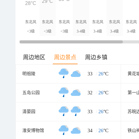
29°C
28°C
东北风
东北风
东北风
东北风
东北风
东北风
东北风
<3级
<3级
<3级
3-4级
3-4级
3-4级
3-4级
周边地区
周边景点
周边乡镇
33
/
26
°C
明祖陵
32
/
26
°C
五岛公园
第一
33
/
26
°C
清晏园
苏皖
34
/
26
°C
淮安博物馆
铁山