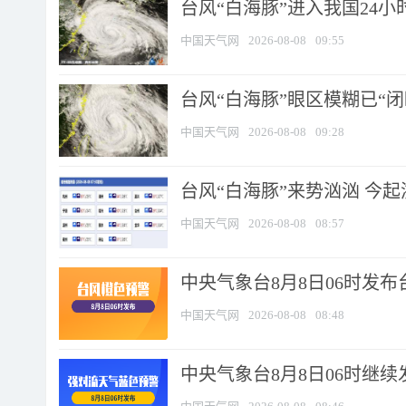
台风“白海豚”进入我国24小时
中国天气网
2026-08-08
09:55
台风“白海豚”眼区模糊已“闭
中国天气网
2026-08-08
09:28
台风“白海豚”来势汹汹 今起
中国天气网
2026-08-08
08:57
中央气象台8月8日06时发
中国天气网
2026-08-08
08:48
中央气象台8月8日06时继