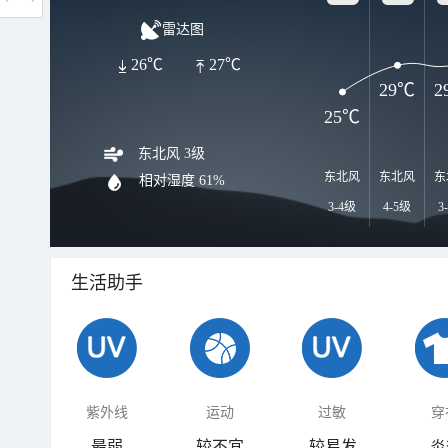
雷达图
26℃
27℃
29℃
2
25℃
东北风 3级
东北风
东北风
东
相对湿度
61%
3-4级
4-5级
3
生活助手
紫外线
运动
过敏
穿
最弱
较不宜
较易发
炎