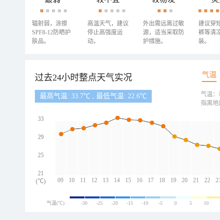
辐射弱，涂擦
高温天气，建议
外出需远离过敏
建议穿
SPF8-12防晒护
停止高强度运
源，适当采取防
裤等清
肤品。
动。
护措施。
装。
气温
过去24小时整点天气实况
气温：
最高气温: 33.7℃ , 最低气温: 22.6℃
指离地
33
29
25
21
09
10
11
12
13
14
15
16
17
18
19
20
21
22
2
(℃)
气温(℃)
-30
-25
-20
-15
-10
-5
0
5
10