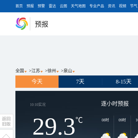
首页
预报
预警
雷达
云图
天气地图
专业产品
资讯
视频
节气
预报
全国
>
江苏
>
徐州
>
泉山
今天
7天
8-15天
逐小时预报
10:10
实况
29.3
℃
08时
09时
1