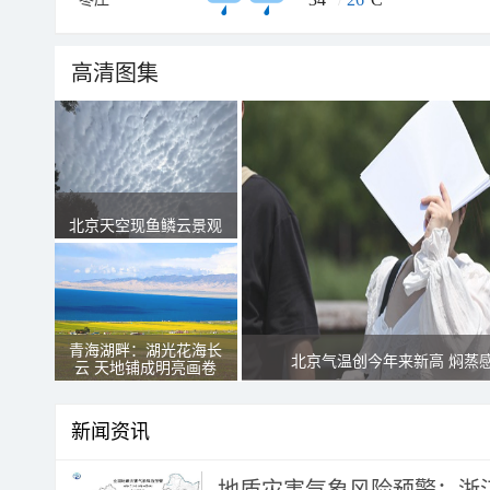
高清图集
北京天空现鱼鳞云景观
青海湖畔：湖光花海长
北京气温创今年来新高 焖蒸
云 天地铺成明亮画卷
新闻资讯