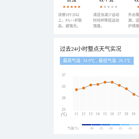
涂擦SPF20以
请适当减少运动
外出
上，PA++护肤
时间并降低运动
源，
品，避强光。
强度。
护措
过去24小时整点天气实况
最高气温: 34.9℃ , 最低气温: 26.1℃
37
33
29
25
11
12
13
14
15
16
17
18
19
(℃)
气温(℃)
-30
-25
-20
-15
-10