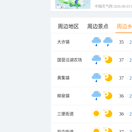
中国天气网 2026-08-03 0
周边地区
周边景点
周边
35
/
2
大许镇
37
/
2
国营沿湖农场
37
/
2
黄集镇
36
/
2
柳泉镇
36
/
2
三堡街道
37
/
2
拾屯街道