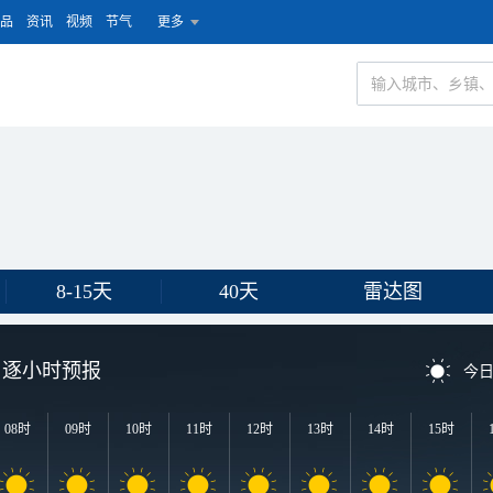
品
资讯
视频
节气
更多
8-15天
40天
雷达图
逐小时预报
今
08时
09时
10时
11时
12时
13时
14时
15时