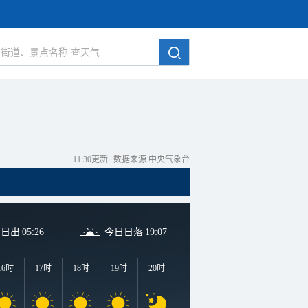
11:30更新
|
数据来源 中央气象台
日日出
05:26
今日日落
19:07
16时
17时
18时
19时
20时
21时
22时
23时
0