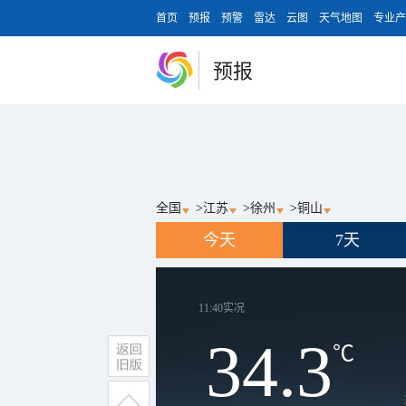
首页
预报
预警
雷达
云图
天气地图
专业产
预报
全国
>
江苏
>
徐州
>
铜山
今天
7天
11:40
实况
34.3
℃