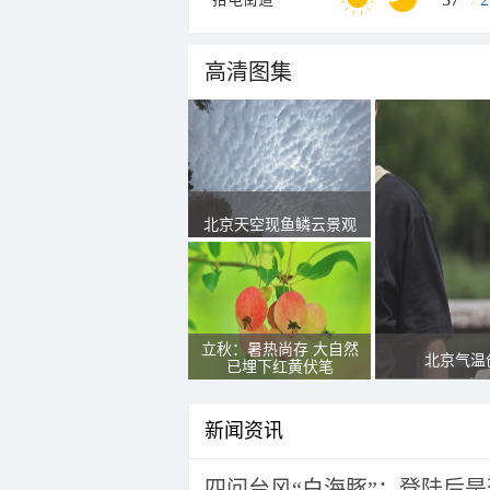
高清图集
北京天空现鱼鳞云景观
立秋：暑热尚存 大自然
北京气温
已埋下红黄伏笔
新闻资讯
四问台风“白海豚”：登陆后是否