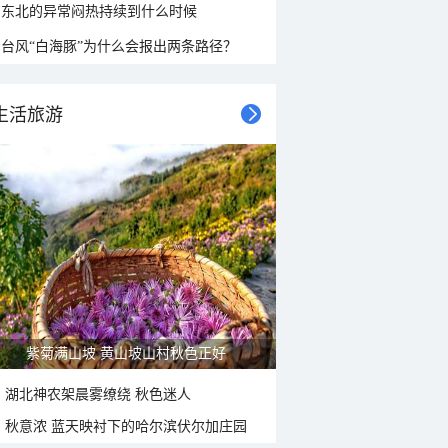
东北的异常闷热持续到什么时候
台风“白海豚”为什么会报出两条路径？
生活旅游
紫菊满山坡 黄山坡山村秋色正好
湖北神农架晨雾缭绕 秋色迷人
秋意浓 蓝天映衬下的哈尔滨伏尔加庄园