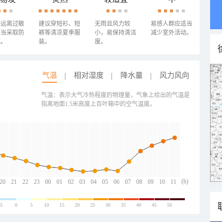
需远离过敏
建议穿短衫、短
无雨且风力较
易感人群应适当
适当采取防
裤等清凉夏季服
小，易保持清洁
减少室外活动。
施。
装。
度。
气温
相对湿度
降水量
风力风向
气温：表示大气冷热程度的物理量，气象上给出的气温是
指离地面1.5米高度上百叶箱中的空气温度。
(h)
20
21
22
23
00
01
02
03
04
05
06
07
08
09
10
11
-5
0
5
10
15
20
25
30
35
40
45
50