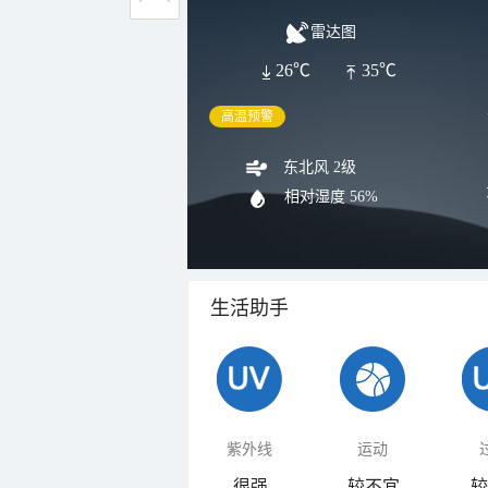
雷达图
26℃
35℃
高温预警
东北风 2级
相对湿度
56%
生活助手
紫外线
运动
很强
较不宜
较