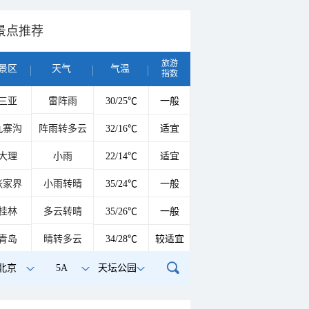
景点推荐
旅游
景区
天气
气温
指数
三亚
雷阵雨
30/25℃
一般
九寨沟
阵雨转多云
32/16℃
适宜
大理
小雨
22/14℃
适宜
张家界
小雨转晴
35/24℃
一般
桂林
多云转晴
35/26℃
一般
青岛
晴转多云
34/28℃
较适宜
北京
5A
天坛公园