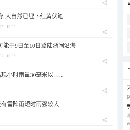
存 大自然已埋下红黄伏笔
07
10:09
可能于9日至10日登陆浙闽沿海
07
10:05
小时雨量30毫米以上...
拨
天有雷阵雨短时雨强较大