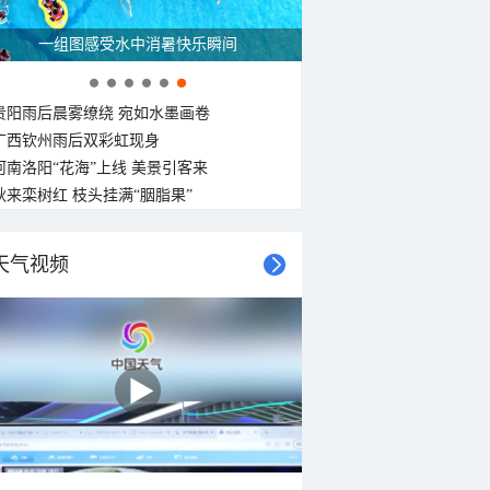
一组图感受水中消暑快乐瞬间
贵阳雨后晨雾缭绕 宛如水墨画卷
广西钦州雨后双彩虹现身
河南洛阳“花海”上线 美景引客来
秋来栾树红 枝头挂满“胭脂果”
天气视频