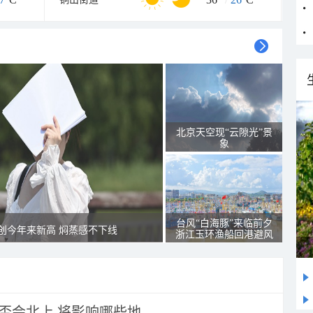
北京天空现“云隙光”景
象
台风“白海豚”来临前夕
创今年来新高 焖蒸感不下线
浙江玉环渔船回港避风
会北上 将影响哪些地...