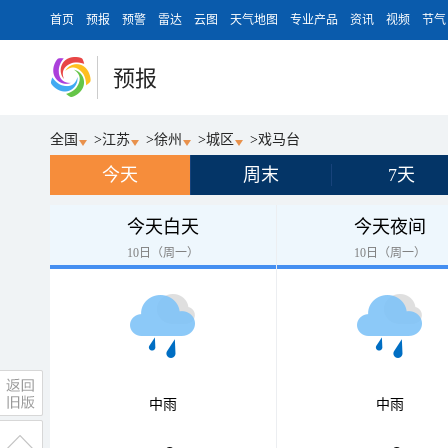
首页
预报
预警
雷达
云图
天气地图
专业产品
资讯
视频
节气
预报
全国
>
江苏
>
徐州
>
城区
>
戏马台
今天
周末
7天
今天白天
今天夜间
10日（周一）
10日（周一）
中雨
中雨