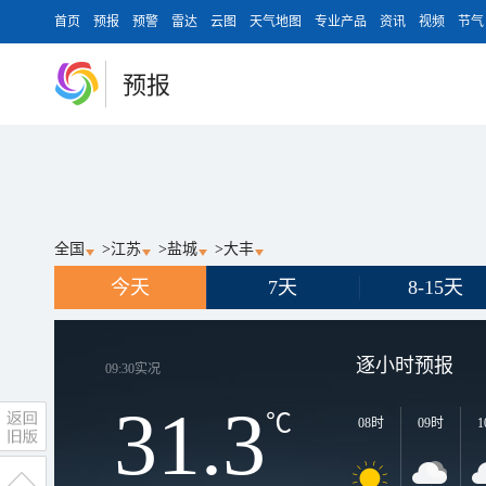
首页
预报
预警
雷达
云图
天气地图
专业产品
资讯
视频
节气
预报
全国
>
江苏
>
盐城
>
大丰
今天
7天
8-15天
逐小时预报
09:30
实况
31.3
℃
08时
09时
1