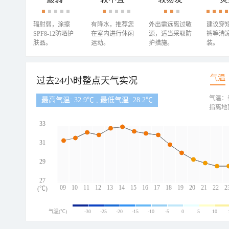
辐射弱，涂擦
有降水，推荐您
外出需远离过敏
建议穿
SPF8-12防晒护
在室内进行休闲
源，适当采取防
裤等清
肤品。
运动。
护措施。
装。
气温
过去24小时整点天气实况
气温：
最高气温: 32.9℃ , 最低气温: 28.2℃
指离地
33
31
29
27
09
10
11
12
13
14
15
16
17
18
19
20
21
22
2
(℃)
气温(℃)
-30
-25
-20
-15
-10
-5
0
5
10