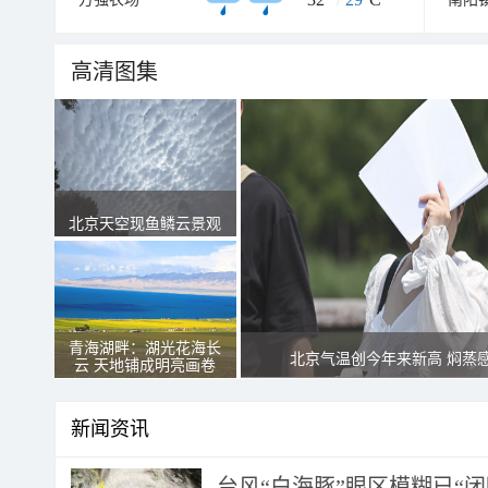
高清图集
北京天空现鱼鳞云景观
青海湖畔：湖光花海长
北京气温创今年来新高 焖蒸
云 天地铺成明亮画卷
新闻资讯
台风“白海豚”眼区模糊已“闭