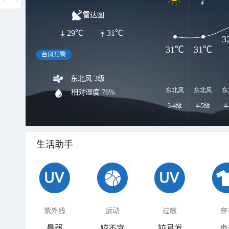
雷达图
29℃
31℃
3
31℃
31℃
台风预警
东北风 3级
东北风
东北风
东
相对湿度
76%
3-4级
4-5级
4
生活助手
紫外线
运动
过敏
穿
最弱
较不宜
较易发
炎