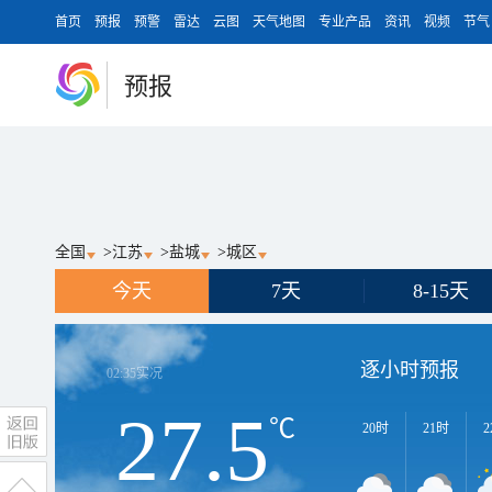
首页
预报
预警
雷达
云图
天气地图
专业产品
资讯
视频
节气
预报
全国
>
江苏
>
盐城
>
城区
今天
7天
8-15天
逐小时预报
02:35
实况
27.5
℃
20时
21时
2