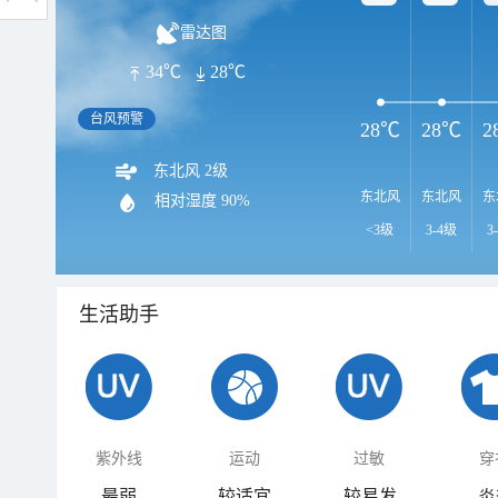
雷达图
34℃
28℃
台风预警
28℃
28℃
2
东北风 2级
东北风
东北风
东
相对湿度
90%
<3级
3-4级
3
生活助手
紫外线
运动
过敏
穿
最弱
较适宜
较易发
炎