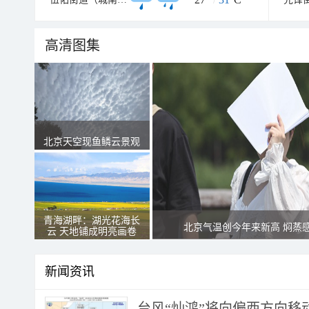
高清图集
北京天空现鱼鳞云景观
青海湖畔：湖光花海长
北京气温创今年来新高 焖蒸
云 天地铺成明亮画卷
新闻资讯
台风“灿鸿”将向偏西方向移