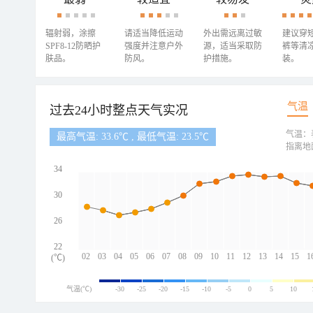
辐射弱，涂擦
请适当降低运动
外出需远离过敏
建议穿
SPF8-12防晒护
强度并注意户外
源，适当采取防
裤等清
肤品。
防风。
护措施。
装。
气温
过去24小时整点天气实况
气温：
最高气温: 33.6℃ , 最低气温: 23.5℃
指离地
34
30
26
22
02
03
04
05
06
07
08
09
10
11
12
13
14
15
1
(℃)
气温(℃)
-30
-25
-20
-15
-10
-5
0
5
10