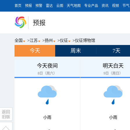
首页
预报
预警
雷达
云图
天气地图
专业产品
资讯
视频
节气
预报
全国
>
江苏
>
扬州
>
仪征
>
仪征博物馆
今天
周末
7天
今天夜间
明天白天
8日（周六）
9日（周日）
小雨
小雨