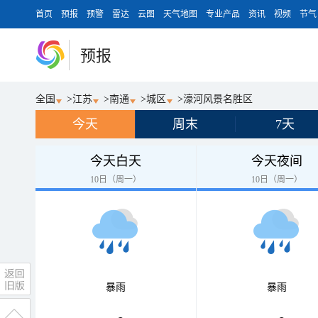
首页
预报
预警
雷达
云图
天气地图
专业产品
资讯
视频
节气
预报
全国
>
江苏
>
南通
>
城区
>
濠河风景名胜区
今天
周末
7天
今天白天
今天夜间
10日（周一）
10日（周一）
暴雨
暴雨