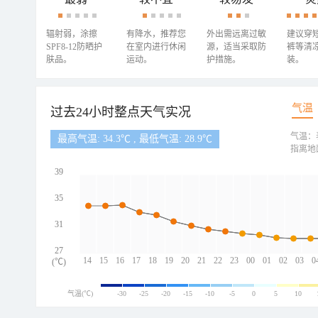
辐射弱，涂擦
有降水，推荐您
外出需远离过敏
建议穿
SPF8-12防晒护
在室内进行休闲
源，适当采取防
裤等清
肤品。
运动。
护措施。
装。
气温
过去24小时整点天气实况
气温：
最高气温: 34.3℃ , 最低气温: 28.9℃
指离地
39
35
31
27
14
15
16
17
18
19
20
21
22
23
00
01
02
03
0
(℃)
气温(℃)
-30
-25
-20
-15
-10
-5
0
5
10