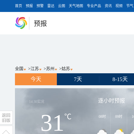
首页
预报
预警
雷达
云图
天气地图
专业产品
资讯
视频
节气
预报
全国
>
江苏
>
苏州
>
姑苏
今天
7天
8-15天
逐小时预报
14:30
实况
31
℃
08时
09时
1