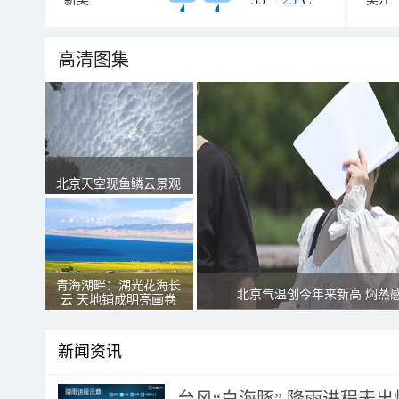
高清图集
北京天空现鱼鳞云景观
青海湖畔：湖光花海长
北京气温创今年来新高 焖蒸
云 天地铺成明亮画卷
新闻资讯