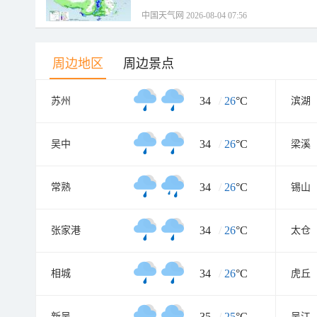
中国天气网 2026-08-04 07:56
周边地区
周边景点
34
/
26
°C
苏州
滨湖
34
/
26
°C
吴中
梁溪
34
/
26
°C
常熟
锡山
34
/
26
°C
张家港
太仓
34
/
26
°C
相城
虎丘
35
/
25
°C
新吴
吴江