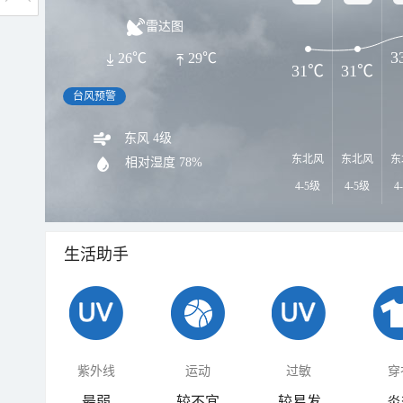
雷达图
3
26℃
29℃
31℃
31℃
台风预警
东风 4级
东北风
东北风
东
相对湿度
78%
4-5级
4-5级
4
生活助手
紫外线
运动
过敏
穿
最弱
较不宜
较易发
炎